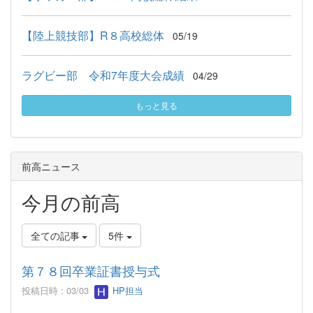
【陸上競技部】R８高校総体
05/19
ラグビー部 令和7年度大会成績
04/29
もっと見る
前高ニュース
今月の前高
全ての記事
5件
第７８回卒業証書授与式
投稿日時 : 03/03
HP担当