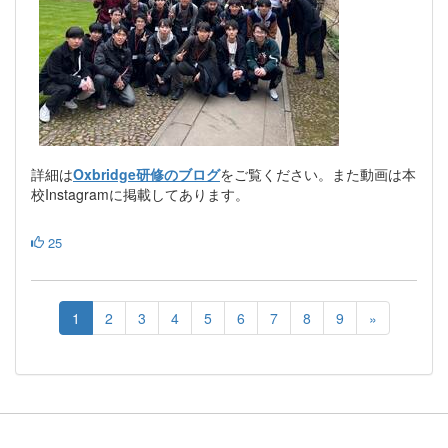
詳細は
Oxbridge研修のブログ
をご覧ください。また動画は本
校Instagramに掲載してあります。
25
1
2
3
4
5
6
7
8
9
»