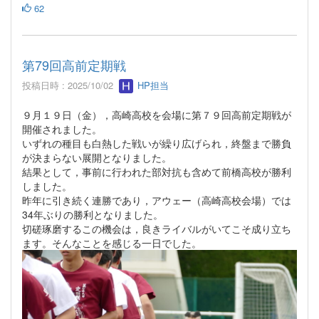
62
第79回高前定期戦
投稿日時 : 2025/10/02
HP担当
９月１９日（金），高崎高校を会場に第７９回高前定期戦が
開催されました。
いずれの種目も白熱した戦いが繰り広げられ，終盤まで勝負
が決まらない展開となりました。
結果として，事前に行われた部対抗も含めて前橋高校が勝利
しました。
昨年に引き続く連勝であり，アウェー（高崎高校会場）では
34年ぶりの勝利となりました。
切磋琢磨するこの機会は，良きライバルがいてこそ成り立ち
ます。そんなことを感じる一日でした。