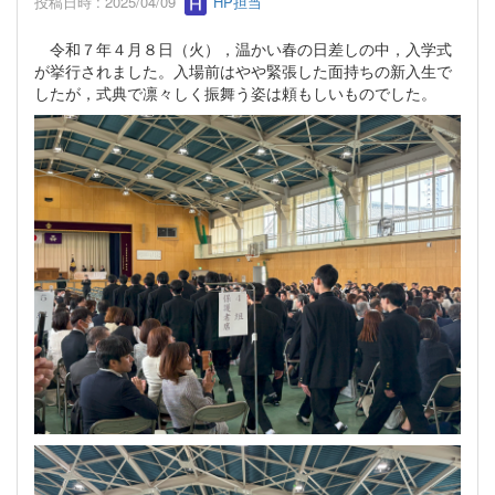
投稿日時 : 2025/04/09
HP担当
令和７年４月８日（火），温かい春の日差しの中，入学式
が挙行されました。入場前はやや緊張した面持ちの新入生で
したが，式典で凛々しく振舞う姿は頼もしいものでした。