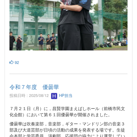
92
令和７年度 優曇華
投稿日時 : 2025/08/12
HP担当
７月２１日（月）に，昌賢学園まえばしホール（前橋市民文
化会館）において第６１回優曇華が開催されました。
優曇華は吹奏楽部，音楽部，ギター・マンドリン部の音楽３
部及び大道芸部が日頃の活動の成果を発表する場です。生徒
会本部と学芸委員，演劇部，応援団の協力により運営してい