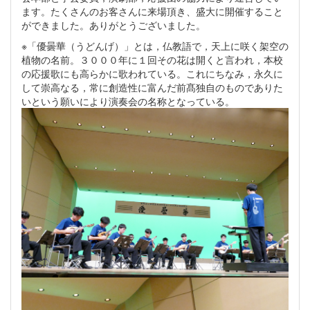
ます。たくさんのお客さんに来場頂き、盛大に開催すること
ができました。ありがとうございました。
※「優曇華（うどんげ）」とは，仏教語で，天上に咲く架空の
植物の名前。３０００年に１回その花は開くと言われ，本校
の応援歌にも高らかに歌われている。これにちなみ，永久に
して崇高なる，常に創造性に富んだ前髙独自のものでありた
いという願いにより演奏会の名称となっている。