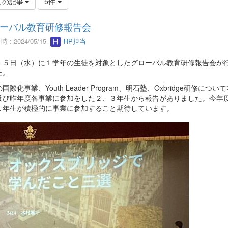
ての記事
5件
ーバル教育研修報告会
 : 2024/05/15
HP担当
１５日（水）に１学年の生徒を対象としたグローバル教育研修報告会が
た。
国際化事業、Youth Leader Program、明石塾、Oxbridge研修につい
及び昨年度各事業に参加をした２、３年生から報告がありました。今年
１年生が積極的に事業に参加すること期待しています。