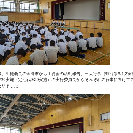
後、生徒会長の金澤君から生徒会の活動報告、三大行事（蛟龍祭6/1,2実
7/20実施・定期戦9/20実施）の実行委員長からそれぞれの行事に向けて
ありました。