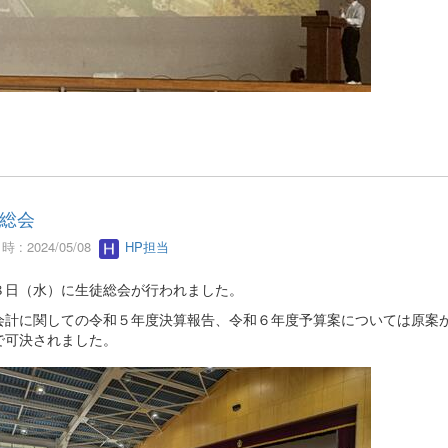
総会
 : 2024/05/08
HP担当
８日（水）に生徒総会が行われました。
会計に関しての令和５年度決算報告、令和６年度予算案については原案
で可決されました。