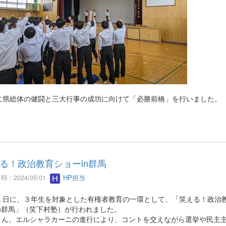
に県総体の健闘と三大行事の成功に向けて「必勝前橋」を行いました。
る！政治教育ショーin群馬
 : 2024/05/01
HP担当
１日に、３年生を対象とした有権者教育の一環として、「笑える！政治
in群馬」（笑下村塾）が行われました。
Yさん、エルシャラカーニの進行により、コントを交えながら選挙や民主