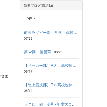
新着ブログ(部活動)
5件
前高ラグビー部 見学・体験会の実施について
07/23
第62回 優曇華
06/25
【サッカー部】R８ 高校総体結果
06/17
が賛成
【陸上競技部】R８高校総体
05/19
ラグビー部 令和7年度大会成績