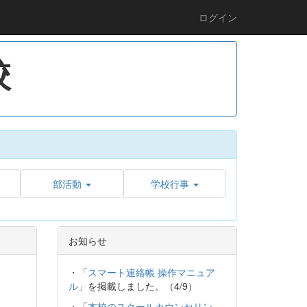
ログイン
校
部活動
学校行事
お知らせ
・「
スマート連絡帳 操作マニュア
ル
」を掲載しました。（4/9）
・「
本校のスクールカウンセリン