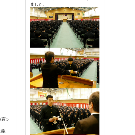
ました。
教育シ
主義、