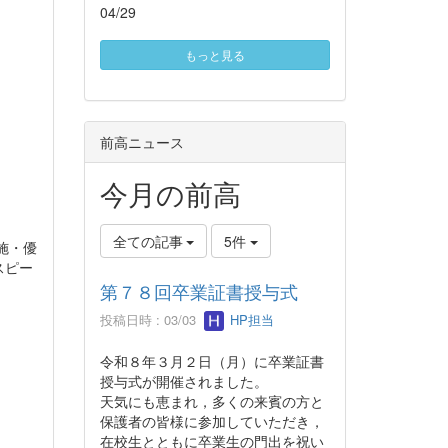
04/29
もっと見る
前高ニュース
今月の前高
全ての記事
5件
施・優
スピー
第７８回卒業証書授与式
投稿日時 : 03/03
HP担当
令和８年３月２日（月）に卒業証書
授与式が開催されました。
天気にも恵まれ，多くの来賓の方と
保護者の皆様に参加していただき，
在校生とともに卒業生の門出を祝い