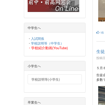
中学生へ
15
・
入試関係
・
学校説明等（中学生）
・
学校紹介動画(YouTube)
生徒
投稿日時
小学生へ
５月
生徒
学校説明等(小学生)
多数
卒業生へ