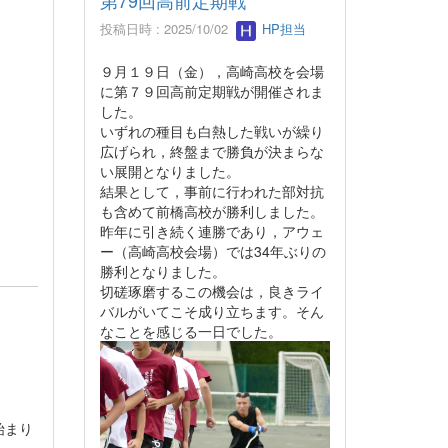
第79回高前定期戦
投稿日時 : 2025/10/02
HP担当
９月１９日（金），高崎高校を会場
に第７９回高前定期戦が開催されま
した。
いずれの種目も白熱した戦いが繰り
広げられ，終盤まで勝負が決まらな
い展開となりました。
結果として，事前に行われた部対抗
も含めて前橋高校が勝利しました。
昨年に引き続く連勝であり，アウェ
ー（高崎高校会場）では34年ぶりの
勝利となりました。
切磋琢磨するこの機会は，良きライ
バルがいてこそ成り立ちます。そん
なことを感じる一日でした。
始まり