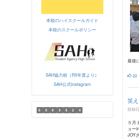
本校のハイスクールガイド
本校のスクールポリシー
最後
SAH協力校（R5年度より）
22
SAH公式Instagram
笑え
投稿日時
6
0
8
3
6
2
4
５月
ョー
JO