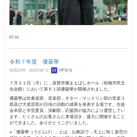
92
令和７年度 優曇華
投稿日時 : 2025/08/12
HP担当
７月２１日（月）に，昌賢学園まえばしホール（前橋市民文
化会館）において第６１回優曇華が開催されました。
優曇華は吹奏楽部，音楽部，ギター・マンドリン部の音楽３
部及び大道芸部が日頃の活動の成果を発表する場です。生徒
会本部と学芸委員，演劇部，応援団の協力により運営してい
ます。たくさんのお客さんに来場頂き、盛大に開催すること
ができました。ありがとうございました。
※「優曇華（うどんげ）」とは，仏教語で，天上に咲く架空の