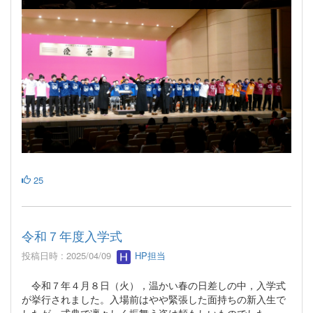
25
令和７年度入学式
投稿日時 : 2025/04/09
HP担当
令和７年４月８日（火），温かい春の日差しの中，入学式
が挙行されました。入場前はやや緊張した面持ちの新入生で
したが，式典で凛々しく振舞う姿は頼もしいものでした。