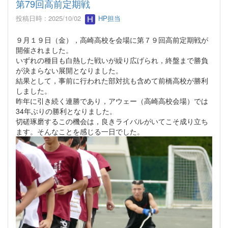
第79回高前定期戦
投稿日時 : 2025/10/02
HP担当
９月１９日（金），高崎高校を会場に第７９回高前定期戦が
開催されました。
いずれの種目も白熱した戦いが繰り広げられ，終盤まで勝負
が決まらない展開となりました。
結果として，事前に行われた部対抗も含めて前橋高校が勝利
しました。
昨年に引き続く連勝であり，アウェー（高崎高校会場）では
34年ぶりの勝利となりました。
切磋琢磨するこの機会は，良きライバルがいてこそ成り立ち
ます。そんなことを感じる一日でした。