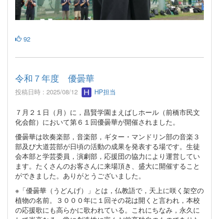
92
令和７年度 優曇華
投稿日時 : 2025/08/12
HP担当
７月２１日（月）に，昌賢学園まえばしホール（前橋市民文
化会館）において第６１回優曇華が開催されました。
優曇華は吹奏楽部，音楽部，ギター・マンドリン部の音楽３
部及び大道芸部が日頃の活動の成果を発表する場です。生徒
会本部と学芸委員，演劇部，応援団の協力により運営してい
ます。たくさんのお客さんに来場頂き、盛大に開催すること
ができました。ありがとうございました。
※「優曇華（うどんげ）」とは，仏教語で，天上に咲く架空の
植物の名前。３０００年に１回その花は開くと言われ，本校
の応援歌にも高らかに歌われている。これにちなみ，永久に