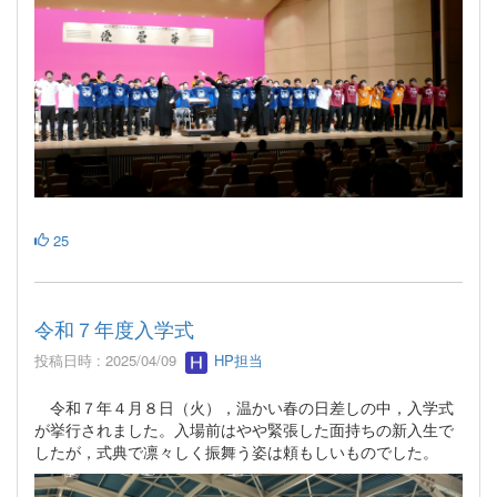
25
令和７年度入学式
投稿日時 : 2025/04/09
HP担当
令和７年４月８日（火），温かい春の日差しの中，入学式
が挙行されました。入場前はやや緊張した面持ちの新入生で
したが，式典で凛々しく振舞う姿は頼もしいものでした。