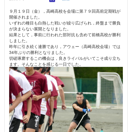
９月１９日（金），高崎高校を会場に第７９回高前定期戦が
開催されました。
いずれの種目も白熱した戦いが繰り広げられ，終盤まで勝負
が決まらない展開となりました。
結果として，事前に行われた部対抗も含めて前橋高校が勝利
しました。
昨年に引き続く連勝であり，アウェー（高崎高校会場）では
34年ぶりの勝利となりました。
切磋琢磨するこの機会は，良きライバルがいてこそ成り立ち
ます。そんなことを感じる一日でした。