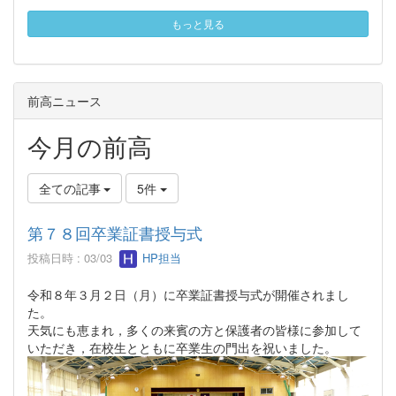
もっと見る
前高ニュース
今月の前高
全ての記事
5件
第７８回卒業証書授与式
投稿日時 : 03/03
HP担当
令和８年３月２日（月）に卒業証書授与式が開催されまし
た。
天気にも恵まれ，多くの来賓の方と保護者の皆様に参加して
いただき，在校生とともに卒業生の門出を祝いました。