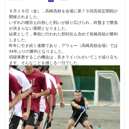
９月１９日（金），高崎高校を会場に第７９回高前定期戦が
開催されました。
いずれの種目も白熱した戦いが繰り広げられ，終盤まで勝負
が決まらない展開となりました。
結果として，事前に行われた部対抗も含めて前橋高校が勝利
しました。
昨年に引き続く連勝であり，アウェー（高崎高校会場）では
34年ぶりの勝利となりました。
切磋琢磨するこの機会は，良きライバルがいてこそ成り立ち
ます。そんなことを感じる一日でした。