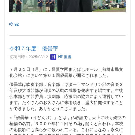
92
令和７年度 優曇華
投稿日時 : 2025/08/12
HP担当
７月２１日（月）に，昌賢学園まえばしホール（前橋市民文
化会館）において第６１回優曇華が開催されました。
優曇華は吹奏楽部，音楽部，ギター・マンドリン部の音楽３
部及び大道芸部が日頃の活動の成果を発表する場です。生徒
会本部と学芸委員，演劇部，応援団の協力により運営してい
ます。たくさんのお客さんに来場頂き、盛大に開催すること
ができました。ありがとうございました。
※「優曇華（うどんげ）」とは，仏教語で，天上に咲く架空の
植物の名前。３０００年に１回その花は開くと言われ，本校
の応援歌にも高らかに歌われている。これにちなみ，永久に