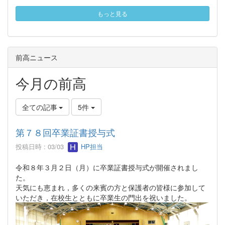
もっと見る
前高ニュース
今月の前高
全ての記事
5件
第７８回卒業証書授与式
投稿日時 : 03/03
HP担当
令和８年３月２日（月）に卒業証書授与式が開催されまし
た。
天気にも恵まれ，多くの来賓の方と保護者の皆様に参加して
いただき，在校生とともに卒業生の門出を祝いました。