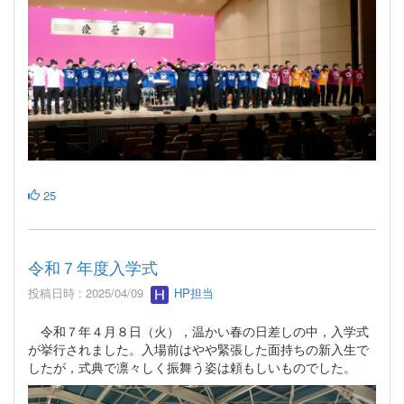
25
令和７年度入学式
投稿日時 : 2025/04/09
HP担当
令和７年４月８日（火），温かい春の日差しの中，入学式
が挙行されました。入場前はやや緊張した面持ちの新入生で
したが，式典で凛々しく振舞う姿は頼もしいものでした。