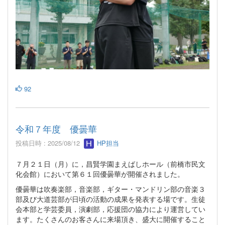
92
令和７年度 優曇華
投稿日時 : 2025/08/12
HP担当
７月２１日（月）に，昌賢学園まえばしホール（前橋市民文
化会館）において第６１回優曇華が開催されました。
優曇華は吹奏楽部，音楽部，ギター・マンドリン部の音楽３
部及び大道芸部が日頃の活動の成果を発表する場です。生徒
会本部と学芸委員，演劇部，応援団の協力により運営してい
ます。たくさんのお客さんに来場頂き、盛大に開催すること