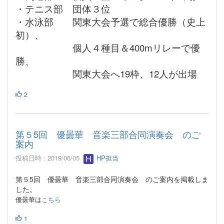
・テニス部 団体３位
・水泳部 関東大会予選で総合優勝（史上
初）、
個人４種目＆400mリレーで優
勝、
関東大会へ19枠、12人が出場
2
第５5回 優曇華 音楽三部合同演奏会 のご
案内
投稿日時 : 2019/06/05
HP担当
第５5回 優曇華 音楽三部合同演奏会 のご案内を掲載しま
した。
優曇華は
こちら
1