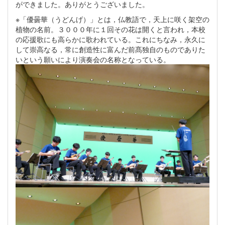
ができました。ありがとうございました。
※「優曇華（うどんげ）」とは，仏教語で，天上に咲く架空の
植物の名前。３０００年に１回その花は開くと言われ，本校
の応援歌にも高らかに歌われている。これにちなみ，永久に
して崇高なる，常に創造性に富んだ前髙独自のものでありた
いという願いにより演奏会の名称となっている。