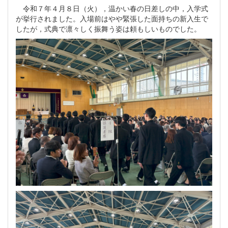
令和７年４月８日（火），温かい春の日差しの中，入学式
が挙行されました。入場前はやや緊張した面持ちの新入生で
したが，式典で凛々しく振舞う姿は頼もしいものでした。