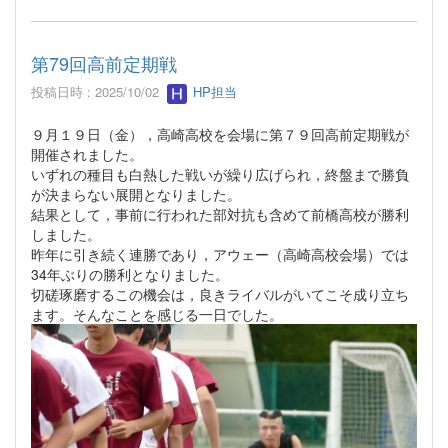
第79回高前定期戦
投稿日時 : 2025/10/02
HP担当
９月１９日（金），高崎高校を会場に第７９回高前定期戦が
開催されました。
いずれの種目も白熱した戦いが繰り広げられ，終盤まで勝負
が決まらない展開となりました。
結果として，事前に行われた部対抗も含めて前橋高校が勝利
しました。
昨年に引き続く連勝であり，アウェー（高崎高校会場）では
34年ぶりの勝利となりました。
切磋琢磨するこの機会は，良きライバルがいてこそ成り立ち
ます。そんなことを感じる一日でした。