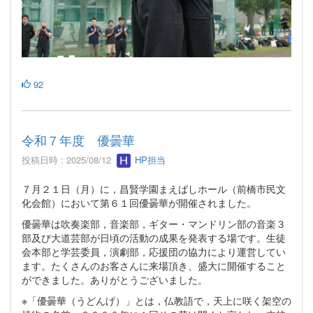
92
令和７年度 優曇華
投稿日時 : 2025/08/12
HP担当
７月２１日（月）に，昌賢学園まえばしホール（前橋市民文
化会館）において第６１回優曇華が開催されました。
優曇華は吹奏楽部，音楽部，ギター・マンドリン部の音楽３
部及び大道芸部が日頃の活動の成果を発表する場です。生徒
会本部と学芸委員，演劇部，応援団の協力により運営してい
ます。たくさんのお客さんに来場頂き、盛大に開催すること
ができました。ありがとうございました。
※「優曇華（うどんげ）」とは，仏教語で，天上に咲く架空の