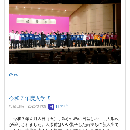
25
令和７年度入学式
投稿日時 : 2025/04/09
HP担当
令和７年４月８日（火），温かい春の日差しの中，入学式
が挙行されました。入場前はやや緊張した面持ちの新入生で
したが，式典で凛々しく振舞う姿は頼もしいものでした。