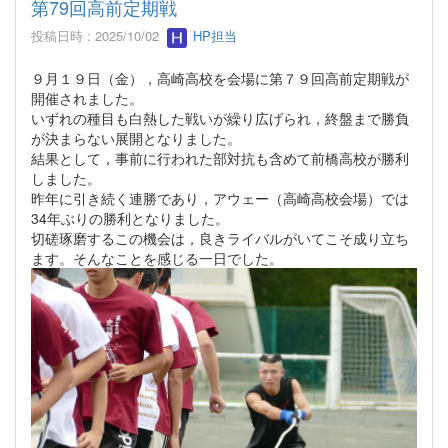
第79回高前定期戦
投稿日時 : 2025/10/02
HP担当
９月１９日（金），高崎高校を会場に第７９回高前定期戦が
開催されました。
いずれの種目も白熱した戦いが繰り広げられ，終盤まで勝負
が決まらない展開となりました。
結果として，事前に行われた部対抗も含めて前橋高校が勝利
しました。
昨年に引き続く連勝であり，アウェー（高崎高校会場）では
34年ぶりの勝利となりました。
切磋琢磨するこの機会は，良きライバルがいてこそ成り立ち
ます。そんなことを感じる一日でした。