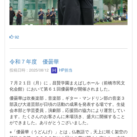
92
令和７年度 優曇華
投稿日時 : 2025/08/12
HP担当
７月２１日（月）に，昌賢学園まえばしホール（前橋市民文
化会館）において第６１回優曇華が開催されました。
優曇華は吹奏楽部，音楽部，ギター・マンドリン部の音楽３
部及び大道芸部が日頃の活動の成果を発表する場です。生徒
会本部と学芸委員，演劇部，応援団の協力により運営してい
ます。たくさんのお客さんに来場頂き、盛大に開催すること
ができました。ありがとうございました。
※「優曇華（うどんげ）」とは，仏教語で，天上に咲く架空の