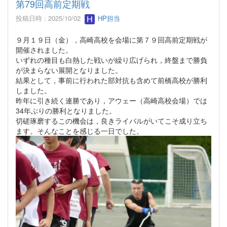
第79回高前定期戦
投稿日時 : 2025/10/02
HP担当
９月１９日（金），高崎高校を会場に第７９回高前定期戦が
開催されました。
いずれの種目も白熱した戦いが繰り広げられ，終盤まで勝負
が決まらない展開となりました。
結果として，事前に行われた部対抗も含めて前橋高校が勝利
しました。
昨年に引き続く連勝であり，アウェー（高崎高校会場）では
34年ぶりの勝利となりました。
切磋琢磨するこの機会は，良きライバルがいてこそ成り立ち
ます。そんなことを感じる一日でした。