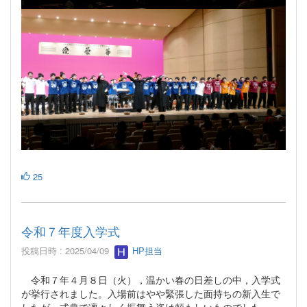
25
令和７年度入学式
投稿日時 : 2025/04/09
HP担当
令和７年４月８日（火），温かい春の日差しの中，入学式
が挙行されました。入場前はやや緊張した面持ちの新入生で
したが，式典で凛々しく振舞う姿は頼もしいものでした。