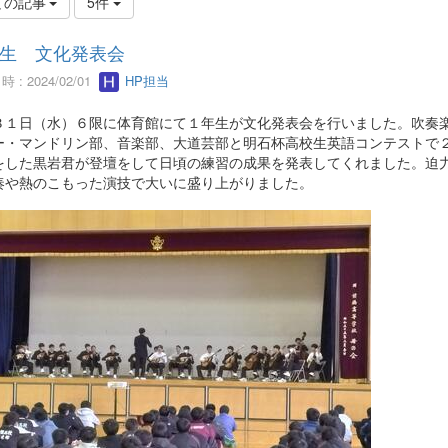
ての記事
5件
生 文化発表会
 : 2024/02/01
HP担当
３１日（水）６限に体育館にて１年生が文化発表会を行いました。吹奏
ー・マンドリン部、音楽部、大道芸部と明石杯高校生英語コンテストで
をした黒岩君が登壇をして日頃の練習の成果を発表してくれました。迫
奏や熱のこもった演技で大いに盛り上がりました。