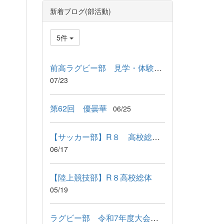
新着ブログ(部活動)
5件
前高ラグビー部 見学・体験会の実施について
07/23
第62回 優曇華
06/25
【サッカー部】R８ 高校総体結果
06/17
【陸上競技部】R８高校総体
05/19
ラグビー部 令和7年度大会成績