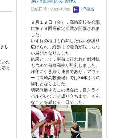
第79回高前定期戦
投稿日時 : 2025/10/02
HP担当
９月１９日（金），高崎高校を会場
に第７９回高前定期戦が開催されま
した。
いずれの種目も白熱した戦いが繰り
いまし
広げられ，終盤まで勝負が決まらな
い展開となりました。
結果として，事前に行われた部対抗
ていた
も含めて前橋高校が勝利しました。
に応え
昨年に引き続く連勝であり，アウェ
ー（高崎高校会場）では34年ぶりの
勝利となりました。
切磋琢磨するこの機会は，良きライ
バルがいてこそ成り立ちます。そん
なことを感じる一日でした。