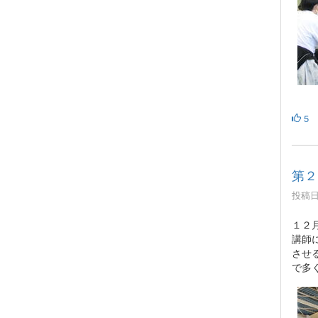
5
第２
投稿日時
１２
講師
させ
で多