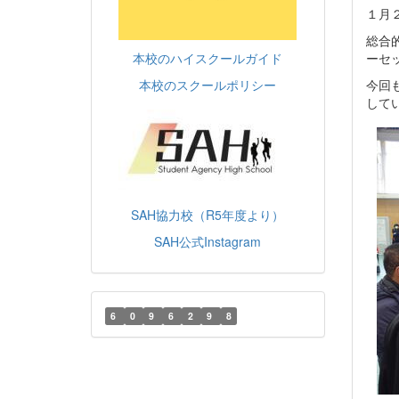
１月
総合
本校のハイスクールガイド
ーセ
本校のスクールポリシー
今回
して
SAH協力校（R5年度より）
SAH公式Instagram
6
0
9
6
2
9
8