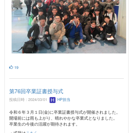
19
第76回卒業証書授与式
投稿日時 : 2024/03/01
HP担当
令和６年３月１日(金)に卒業証書授与式が開催されました。
開場前には雨も上がり、晴れやかな卒業式となりました。
卒業生の今後の活躍が期待されます。
・式辞は
こちら
。