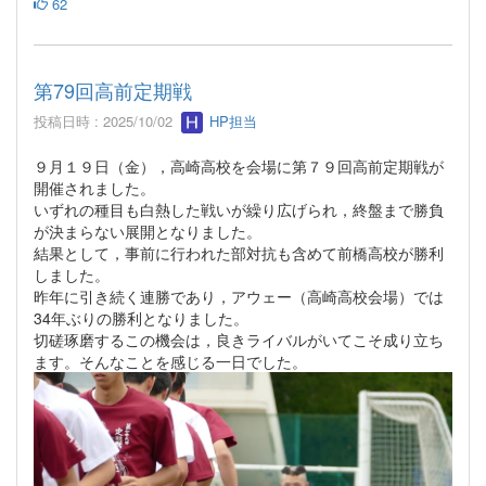
62
第79回高前定期戦
投稿日時 : 2025/10/02
HP担当
９月１９日（金），高崎高校を会場に第７９回高前定期戦が
開催されました。
いずれの種目も白熱した戦いが繰り広げられ，終盤まで勝負
が決まらない展開となりました。
結果として，事前に行われた部対抗も含めて前橋高校が勝利
しました。
昨年に引き続く連勝であり，アウェー（高崎高校会場）では
34年ぶりの勝利となりました。
切磋琢磨するこの機会は，良きライバルがいてこそ成り立ち
ます。そんなことを感じる一日でした。