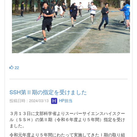
22
SSH第Ⅱ期の指定を受けました
投稿日時 : 2024/03/13
HP担当
３月１３日に文部科学省よりスーパーサイエンスハイスクー
ル（ＳＳＨ）の第Ⅱ期（令和６年度より５年間）指定を受け
ました。
令和元年度より５年間にわたって実施してきたⅠ期の取り組