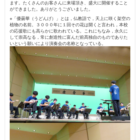
ます。たくさんのお客さんに来場頂き、盛大に開催すること
ができました。ありがとうございました。
※「優曇華（うどんげ）」とは，仏教語で，天上に咲く架空の
植物の名前。３０００年に１回その花は開くと言われ，本校
の応援歌にも高らかに歌われている。これにちなみ，永久に
して崇高なる，常に創造性に富んだ前髙独自のものでありた
いという願いにより演奏会の名称となっている。