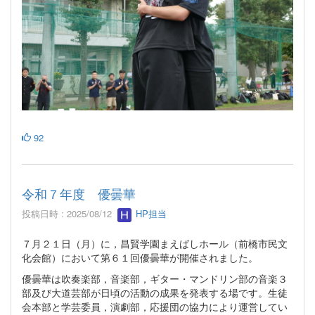
92
令和７年度 優曇華
投稿日時 : 2025/08/12
HP担当
７月２１日（月）に，昌賢学園まえばしホール（前橋市民文
化会館）において第６１回優曇華が開催されました。
優曇華は吹奏楽部，音楽部，ギター・マンドリン部の音楽３
部及び大道芸部が日頃の活動の成果を発表する場です。生徒
会本部と学芸委員，演劇部，応援団の協力により運営してい