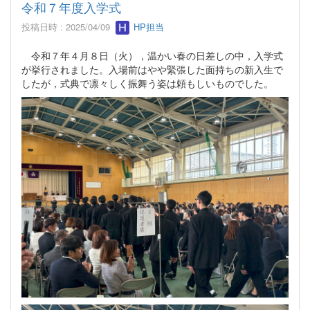
令和７年度入学式
投稿日時 : 2025/04/09
HP担当
令和７年４月８日（火），温かい春の日差しの中，入学式
が挙行されました。入場前はやや緊張した面持ちの新入生で
したが，式典で凛々しく振舞う姿は頼もしいものでした。