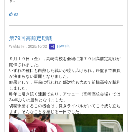
62
第79回高前定期戦
投稿日時 : 2025/10/02
HP担当
９月１９日（金），高崎高校を会場に第７９回高前定期戦が
開催されました。
いずれの種目も白熱した戦いが繰り広げられ，終盤まで勝負
が決まらない展開となりました。
結果として，事前に行われた部対抗も含めて前橋高校が勝利
しました。
昨年に引き続く連勝であり，アウェー（高崎高校会場）では
34年ぶりの勝利となりました。
切磋琢磨するこの機会は，良きライバルがいてこそ成り立ち
ます。そんなことを感じる一日でした。