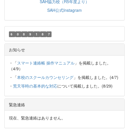
SAH協力校（R5年度より）
SAH公式Instagram
6
0
8
9
1
8
7
お知らせ
・「
スマート連絡帳 操作マニュアル
」を掲載しました。
（4/9）
・「
本校のスクールカウンセリング
」を掲載しました。(4/7)
・
荒天等時の基本的な対応
について掲載しました。(8/29)
緊急連絡
現在、緊急連絡はありません。