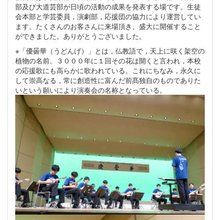
部及び大道芸部が日頃の活動の成果を発表する場です。生徒
会本部と学芸委員，演劇部，応援団の協力により運営してい
ます。たくさんのお客さんに来場頂き、盛大に開催すること
ができました。ありがとうございました。
※「優曇華（うどんげ）」とは，仏教語で，天上に咲く架空の
植物の名前。３０００年に１回その花は開くと言われ，本校
の応援歌にも高らかに歌われている。これにちなみ，永久に
して崇高なる，常に創造性に富んだ前髙独自のものでありた
いという願いにより演奏会の名称となっている。