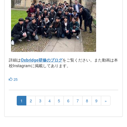
詳細は
Oxbridge研修のブログ
をご覧ください。また動画は本
校Instagramに掲載してあります。
25
1
2
3
4
5
6
7
8
9
»