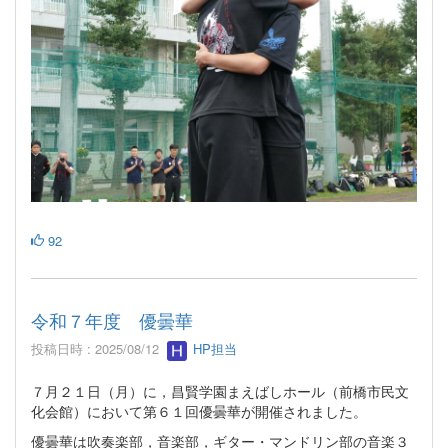
92
令和７年度 優曇華
投稿日時 : 2025/08/12
HP担当
７月２１日（月）に，昌賢学園まえばしホール（前橋市民文
化会館）において第６１回優曇華が開催されました。
優曇華は吹奏楽部，音楽部，ギター・マンドリン部の音楽３