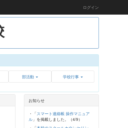
ログイン
校
部活動
学校行事
お知らせ
・「
スマート連絡帳 操作マニュア
ル
」を掲載しました。（4/9）
・「
本校のスクールカウンセリン