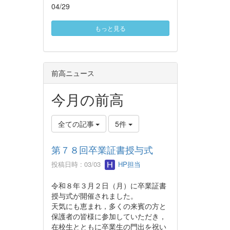
04/29
もっと見る
前高ニュース
今月の前高
全ての記事
5件
第７８回卒業証書授与式
投稿日時 : 03/03
HP担当
令和８年３月２日（月）に卒業証書
授与式が開催されました。
天気にも恵まれ，多くの来賓の方と
保護者の皆様に参加していただき，
在校生とともに卒業生の門出を祝い