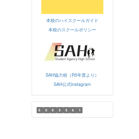
本校のハイスクールガイド
本校のスクールポリシー
SAH協力校（R5年度より）
SAH公式Instagram
6
0
8
3
6
6
1