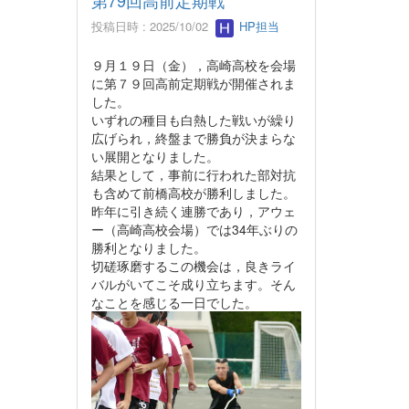
第79回高前定期戦
投稿日時 : 2025/10/02
HP担当
９月１９日（金），高崎高校を会場
に第７９回高前定期戦が開催されま
した。
いずれの種目も白熱した戦いが繰り
広げられ，終盤まで勝負が決まらな
い展開となりました。
結果として，事前に行われた部対抗
も含めて前橋高校が勝利しました。
昨年に引き続く連勝であり，アウェ
ー（高崎高校会場）では34年ぶりの
勝利となりました。
切磋琢磨するこの機会は，良きライ
バルがいてこそ成り立ちます。そん
なことを感じる一日でした。