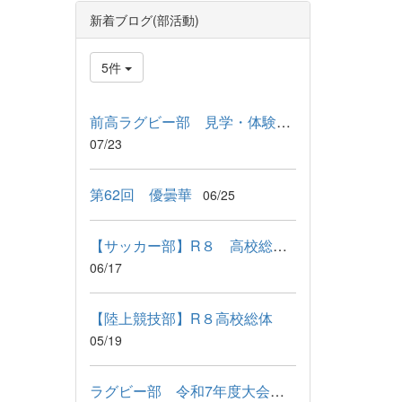
新着ブログ(部活動)
5件
前高ラグビー部 見学・体験会の実施について
07/23
第62回 優曇華
06/25
【サッカー部】R８ 高校総体結果
06/17
【陸上競技部】R８高校総体
05/19
ラグビー部 令和7年度大会成績