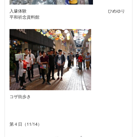
入壕体験 ひめゆり
平和祈念資料館
コザ街歩き
第４日（
11/14
）