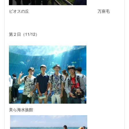
ビオスの丘 万座毛
第２日（
11/12
）
美ら海水族館