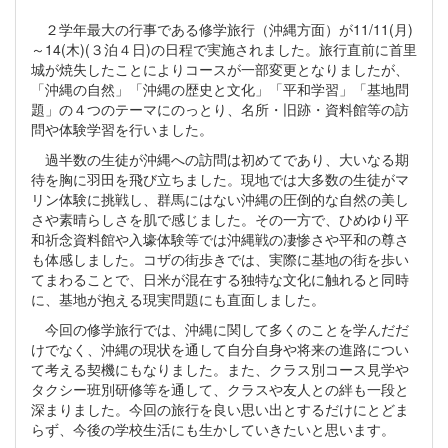
２学年最大の行事である修学旅行（沖縄方面）が
11/11(
月
)
～
14(
木
)(
３泊４日
)
の日程で実施されました。旅行直前に首里
城が焼失したことによりコースが一部変更となりましたが、
「沖縄の自然」「沖縄の歴史と文化」「平和学習」「基地問
題」の４つのテーマにのっとり、名所・旧跡・資料館等の訪
問や体験学習を行いました。
過半数の生徒が沖縄への訪問は初めてであり、大いなる期
待を胸に羽田を飛び立ちました。現地では大多数の生徒がマ
リン体験に挑戦し、群馬にはない沖縄の圧倒的な自然の美し
さや素晴らしさを肌で感じました。その一方で、ひめゆり平
和祈念資料館や入壕体験等では沖縄戦の凄惨さや平和の尊さ
も体感しました。コザの街歩きでは、実際に基地の街を歩い
てまわることで、日米が混在する独特な文化に触れると同時
に、基地が抱える現実問題にも直面しました。
今回の修学旅行では、沖縄に関して多くのことを学んだだ
けでなく、沖縄の現状を通して自分自身や将来の進路につい
て考える契機にもなりました。また、クラス別コース見学や
タクシー班別研修等を通して、クラスや友人との絆も一段と
深まりました。今回の旅行を良い思い出とするだけにとどま
らず、今後の学校生活にも生かしていきたいと思います。