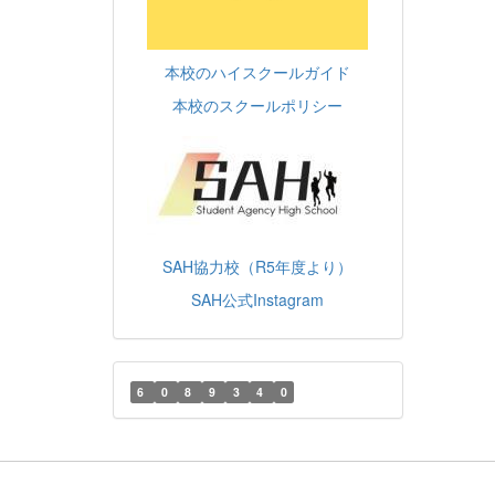
本校のハイスクールガイド
本校のスクールポリシー
SAH協力校（R5年度より）
SAH公式Instagram
6
0
8
9
3
4
0