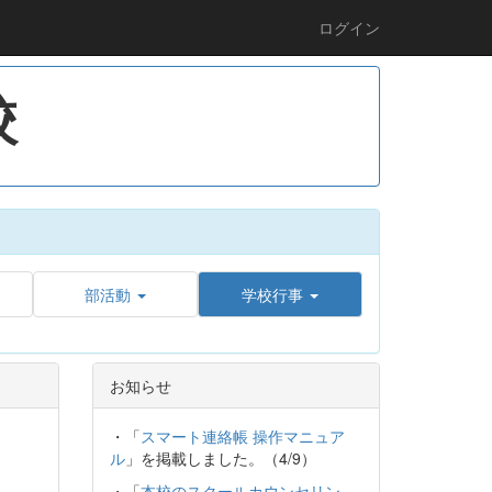
ログイン
校
部活動
学校行事
お知らせ
・「
スマート連絡帳 操作マニュア
ル
」を掲載しました。（4/9）
・「
本校のスクールカウンセリン