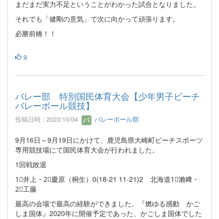
まだまだ実力不足ということがわかった試合となりました。
それでも「健剛の意気」で次に向かって頑張ります。
必勝前橋！！
9
バレー部 特別国民体育大会【少年男子ビーチ
バレーボール競技】
投稿日時 : 2023/10/04
バレーボール部
9月16日～9月19日にかけて、鹿児島県大崎町ビーチスポーツ
専用競技場にて国民体育大会が行われました。
1回戦敗退
1⃣井上・2⃣慶原（桐生）0(18-21 11-21)2 北海道1⃣瀨﨑・
2⃣工藤
最高の会場で最高の経験ができました。『燃ゆる感動 かご
しま国体』2020年に開催予定であった、かごしま国体でした