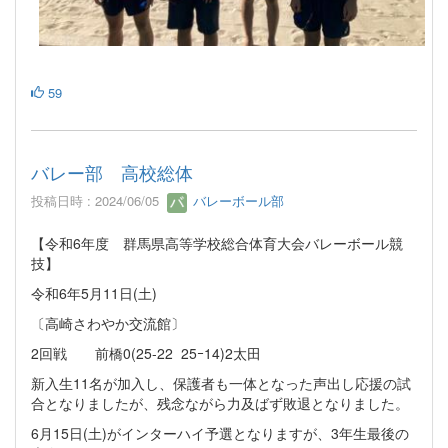
59
バレー部 高校総体
投稿日時 : 2024/06/05
バレーボール部
【令和6年度 群馬県高等学校総合体育大会バレーボール競
技】
令和6年5月11日(土)
〔高崎さわやか交流館〕
2回戦 前橋0(25-22 25ｰ14)2太田
新入生11名が加入し、保護者も一体となった声出し応援の試
合となりましたが、残念ながら力及ばず敗退となりました。
6月15日(土)がインターハイ予選となりますが、3年生最後の