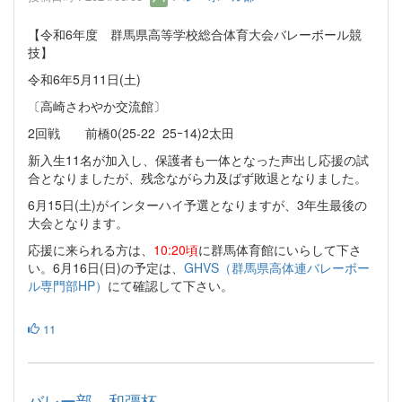
【令和6年度 群馬県高等学校総合体育大会バレーボール競
技】
令和6年5月11日(土)
〔高崎さわやか交流館〕
2回戦 前橋0(25-22 25ｰ14)2太田
新入生11名が加入し、保護者も一体となった声出し応援の試
合となりましたが、残念ながら力及ばず敗退となりました。
6月15日(土)がインターハイ予選となりますが、3年生最後の
大会となります。
応援に来られる方は、
10:20頃
に群馬体育館にいらして下さ
い。6月16日(日)の予定は、
GHVS（群馬県高体連バレーボー
ル専門部HP）
にて確認して下さい。
11
バレー部 和彊杯