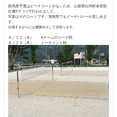
群馬県予選はビーチコートがないため、山梨県白州町体育館
付属ｻﾝﾄﾞｺｰﾄで行われました。
写真はそのコートです。海無県でもビーチバレーが楽しめま
す。
出場するからには優勝めざして頑張ります。
８／２２（水） 4チームのリーグ戦
８／２３（木） トーナメント戦