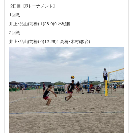
2日目【Bトーナメント】
1回戦
井上･品山(前橋) 1(28-0)0 不戦勝
2回戦
井上･品山(前橋) 0(12-28)1 高橋･木村(駿台)