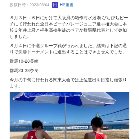
投稿日時 : 2023/08/04
HP担当
８月３日～６日にかけて大阪府の箱作海水浴場 ぴちぴちビー
チにて行われた全日本ビーチバレージュニア選手権大会に本
校３年井上君と桐生高校生徒のペアが群馬県代表として参加
しました。
８月４日に予選グループ戦が行われました。結果は下記の通
りで決勝トーナメントに進出することはできませんでした。
群馬10-28長崎
群馬23-28奈良
今月の中旬に行われる関東大会では上位進出を目指し頑張り
ます。