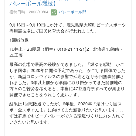
バレーボール競技】
投稿日時 : 2023/10/04
バレーボール部
9月16日～9月19日にかけて、鹿児島県大崎町ビーチスポーツ
専用競技場にて国民体育大会が行われました。
1回戦敗退
1⃣井上・2⃣慶原（桐生）0(18-21 11-21)2 北海道1⃣瀨﨑・
2⃣工藤
最高の会場で最高の経験ができました。『燃ゆる感動 かご
しま国体』2020年に開催予定であった、かごしま国体でした
が、新型コロナウィルスの影響で延期となり今回無事開催さ
れました。3年以上前から準備に取り掛かってきた開催地の
方々のご苦労を考えると、本当に47都道府県すべてが集まり
開催できたことをうれしく思います。
結果は1回戦敗退でしたが、6年後、2029年『湯けむり国ス
ポ・全スポぐんま』に向けてまた頑張りたいと思います。ま
ずは群馬でもビーチバレーができる環境づくりに力を入れて
いきたいと思います。