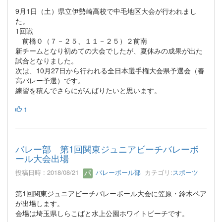
9月1日（土）県立伊勢崎高校で中毛地区大会が行われまし
た。
1回戦
前橋０（７－２５、１１－２５）２前南
新チームとなり初めての大会でしたが、夏休みの成果が出た
試合となりました。
次は、10月27日から行われる全日本選手権大会県予選会（春
高バレー予選）です。
練習を積んでさらにがんばりたいと思います。
1
バレー部 第1回関東ジュニアビーチバレーボ
ール大会出場
投稿日時 : 2018/08/21
バレーボール部
カテゴリ:
スポーツ
第1回関東ジュニアビーチバレーボール大会に笠原・鈴木ペア
が出場します。
会場は埼玉県しらこばと水上公園ホワイトビーチです。