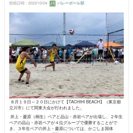
投稿日時 : 2023/10/04
バレーボール部
８月１９日～２０日にかけて【TACHIHI BEACH】（東京都
立川市）にて関東大会が行われました。
井上・慶原（桐生）ペアと品山・赤岩ペアが出場し、２年生
ペアの品山・赤岩ペアが４位グループで優勝することがで
き、３年生ペアの井上・慶原については、かごしま国体