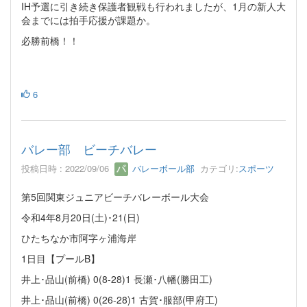
IH予選に引き続き保護者観戦も行われましたが、1月の新人大
会までには拍手応援が課題か。
必勝前橋！！
6
バレー部 ビーチバレー
投稿日時 : 2022/09/06
バレーボール部
カテゴリ:
スポーツ
第5回関東ジュニアビーチバレーボール大会
令和4年8月20日(土)･21(日)
ひたちなか市阿字ヶ浦海岸
1日目【プールB】
井上･品山(前橋) 0(8-28)1 長瀬･八幡(勝田工)
井上･品山(前橋) 0(26-28)1 古賀･服部(甲府工)