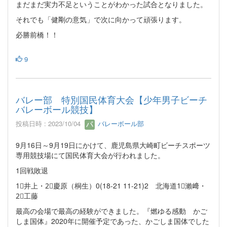
まだまだ実力不足ということがわかった試合となりました。
それでも「健剛の意気」で次に向かって頑張ります。
必勝前橋！！
9
バレー部 特別国民体育大会【少年男子ビーチ
バレーボール競技】
投稿日時 : 2023/10/04
バレーボール部
9月16日～9月19日にかけて、鹿児島県大崎町ビーチスポーツ
専用競技場にて国民体育大会が行われました。
1回戦敗退
1⃣井上・2⃣慶原（桐生）0(18-21 11-21)2 北海道1⃣瀨﨑・
2⃣工藤
最高の会場で最高の経験ができました。『燃ゆる感動 かご
しま国体』2020年に開催予定であった、かごしま国体でした