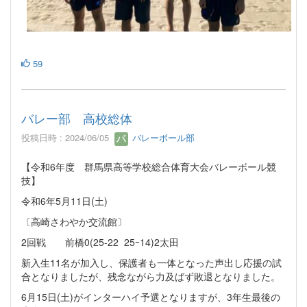
59
バレー部 高校総体
投稿日時 : 2024/06/05
バレーボール部
【令和6年度 群馬県高等学校総合体育大会バレーボール競
技】
令和6年5月11日(土)
〔高崎さわやか交流館〕
2回戦 前橋0(25-22 25ｰ14)2太田
新入生11名が加入し、保護者も一体となった声出し応援の試
合となりましたが、残念ながら力及ばず敗退となりました。
6月15日(土)がインターハイ予選となりますが、3年生最後の