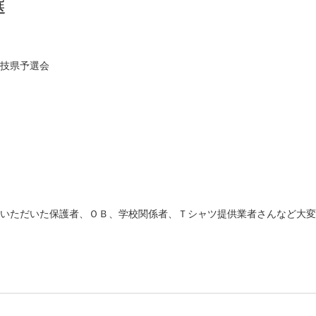
選
競技県予選会
ていただいた保護者、ＯＢ、学校関係者、Ｔシャツ提供業者さんなど大