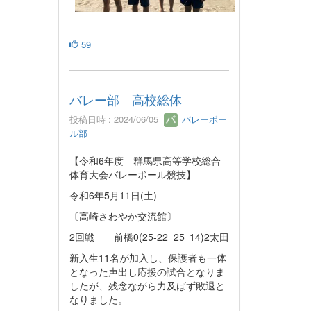
59
バレー部 高校総体
投稿日時 : 2024/06/05
バレーボー
ル部
【令和6年度 群馬県高等学校総合
体育大会バレーボール競技】
令和6年5月11日(土)
〔高崎さわやか交流館〕
2回戦 前橋0(25-22 25ｰ14)2太田
新入生11名が加入し、保護者も一体
となった声出し応援の試合となりま
したが、残念ながら力及ばず敗退と
なりました。