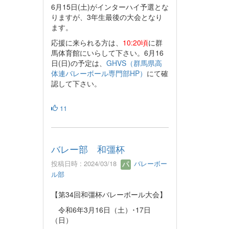
6月15日(土)がインターハイ予選とな
りますが、3年生最後の大会となり
ます。
応援に来られる方は、
10:20頃
に群
馬体育館にいらして下さい。6月16
日(日)の予定は、
GHVS（群馬県高
体連バレーボール専門部HP）
にて確
認して下さい。
11
バレー部 和彊杯
投稿日時 : 2024/03/18
バレーボー
ル部
【第34回和彊杯バレーボール大会】
令和6年3月16日（土）･17日
（日）