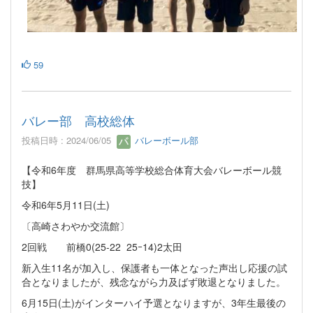
59
バレー部 高校総体
投稿日時 : 2024/06/05
バレーボール部
【令和6年度 群馬県高等学校総合体育大会バレーボール競
技】
令和6年5月11日(土)
〔高崎さわやか交流館〕
2回戦 前橋0(25-22 25ｰ14)2太田
新入生11名が加入し、保護者も一体となった声出し応援の試
合となりましたが、残念ながら力及ばず敗退となりました。
6月15日(土)がインターハイ予選となりますが、3年生最後の