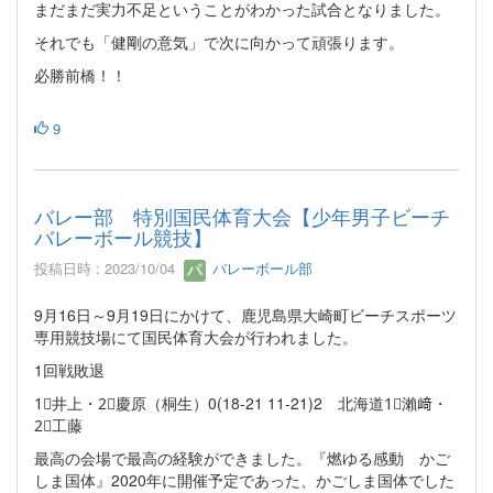
まだまだ実力不足ということがわかった試合となりました。
それでも「健剛の意気」で次に向かって頑張ります。
必勝前橋！！
9
バレー部 特別国民体育大会【少年男子ビーチ
バレーボール競技】
投稿日時 : 2023/10/04
バレーボール部
9月16日～9月19日にかけて、鹿児島県大崎町ビーチスポーツ
専用競技場にて国民体育大会が行われました。
1回戦敗退
1⃣井上・2⃣慶原（桐生）0(18-21 11-21)2 北海道1⃣瀨﨑・
2⃣工藤
最高の会場で最高の経験ができました。『燃ゆる感動 かご
しま国体』2020年に開催予定であった、かごしま国体でした