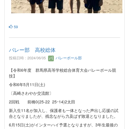
59
バレー部 高校総体
投稿日時 : 2024/06/05
バレーボール部
【令和6年度 群馬県高等学校総合体育大会バレーボール競
技】
令和6年5月11日(土)
〔高崎さわやか交流館〕
2回戦 前橋0(25-22 25ｰ14)2太田
新入生11名が加入し、保護者も一体となった声出し応援の試
合となりましたが、残念ながら力及ばず敗退となりました。
6月15日(土)がインターハイ予選となりますが、3年生最後の