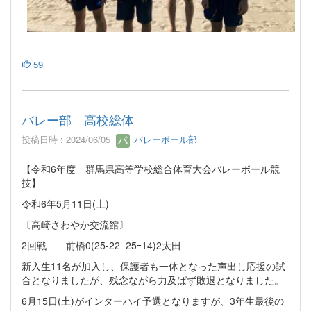
59
バレー部 高校総体
投稿日時 : 2024/06/05
バレーボール部
【令和6年度 群馬県高等学校総合体育大会バレーボール競
技】
令和6年5月11日(土)
〔高崎さわやか交流館〕
2回戦 前橋0(25-22 25ｰ14)2太田
新入生11名が加入し、保護者も一体となった声出し応援の試
合となりましたが、残念ながら力及ばず敗退となりました。
6月15日(土)がインターハイ予選となりますが、3年生最後の