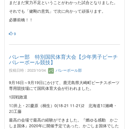
まだまだ実力不足ということがわかった試合となりました。
それでも「健剛の意気」で次に向かって頑張ります。
必勝前橋！！
9
バレー部 特別国民体育大会【少年男子ビーチ
バレーボール競技】
投稿日時 : 2023/10/04
バレーボール部
9月16日～9月19日にかけて、鹿児島県大崎町ビーチスポーツ
専用競技場にて国民体育大会が行われました。
1回戦敗退
1⃣井上・2⃣慶原（桐生）0(18-21 11-21)2 北海道1⃣瀨﨑・
2⃣工藤
最高の会場で最高の経験ができました。『燃ゆる感動 かご
しま国体』2020年に開催予定であった、かごしま国体でした