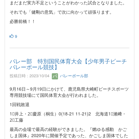
まだまだ実力不足ということがわかった試合となりました。
それでも「健剛の意気」で次に向かって頑張ります。
必勝前橋！！
9
バレー部 特別国民体育大会【少年男子ビーチ
バレーボール競技】
投稿日時 : 2023/10/04
バレーボール部
9月16日～9月19日にかけて、鹿児島県大崎町ビーチスポーツ
専用競技場にて国民体育大会が行われました。
1回戦敗退
1⃣井上・2⃣慶原（桐生）0(18-21 11-21)2 北海道1⃣瀨﨑・
2⃣工藤
最高の会場で最高の経験ができました。『燃ゆる感動 かご
しま国体』2020年に開催予定であった、かごしま国体でした