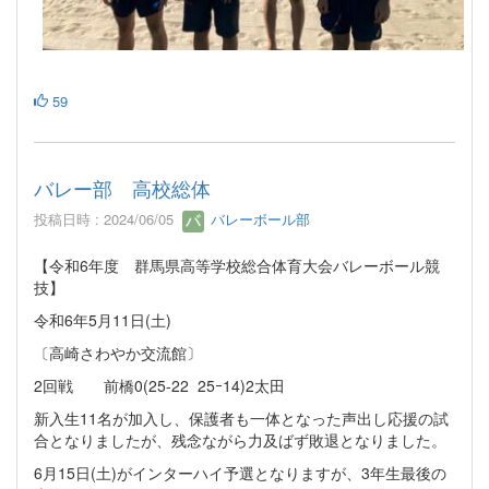
59
バレー部 高校総体
投稿日時 : 2024/06/05
バレーボール部
【令和6年度 群馬県高等学校総合体育大会バレーボール競
技】
令和6年5月11日(土)
〔高崎さわやか交流館〕
2回戦 前橋0(25-22 25ｰ14)2太田
新入生11名が加入し、保護者も一体となった声出し応援の試
合となりましたが、残念ながら力及ばず敗退となりました。
6月15日(土)がインターハイ予選となりますが、3年生最後の