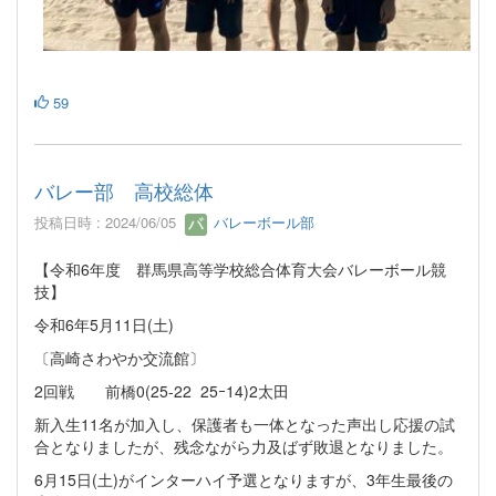
59
バレー部 高校総体
投稿日時 : 2024/06/05
バレーボール部
【令和6年度 群馬県高等学校総合体育大会バレーボール競
技】
令和6年5月11日(土)
〔高崎さわやか交流館〕
2回戦 前橋0(25-22 25ｰ14)2太田
新入生11名が加入し、保護者も一体となった声出し応援の試
合となりましたが、残念ながら力及ばず敗退となりました。
6月15日(土)がインターハイ予選となりますが、3年生最後の