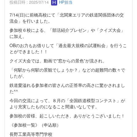
投稿日時 : 2025/07/14
HP担当
7/14(日)に前橋高校にて「北関東エリアの鉄道関係団体の交
流会」を行いました。
参加校６校による、「部活紹介プレゼン」や「クイズ大会」
に加え、
OBのお力もお借りして「過去最大規模の試運転会」を行うこ
とができました！！
クイズ大会では、動画で”窓からの景色”が流され、
「何駅から何駅の景観でしょうか？」などの超難問の数々で
したが、
鉄道愛溢れる参加者の皆さんの正答率の高さに驚かされまし
た^^
今回の交流によって、８月の「全国鉄道模型コンテスト」が
より充実したものになること間違いなしです。
参加校の皆様、起こしいただき、ありがとうございました！
《参加校一覧》（申込順）
長野工業高等専門学校