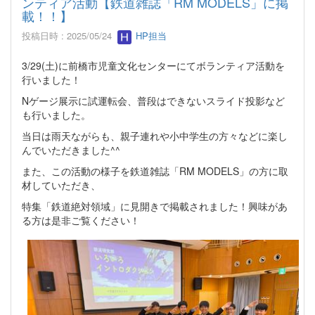
ンティア活動【鉄道雑誌「RM MODELS」に掲
載！！】
投稿日時 : 2025/05/24
HP担当
3/29(土)に前橋市児童文化センターにてボランティア活動を
行いました！
Nゲージ展示に試運転会、普段はできないスライド投影など
も行いました。
当日は雨天ながらも、親子連れや小中学生の方々などに楽し
んでいただきました^^
また、この活動の様子を鉄道雑誌「RM MODELS」の方に取
材していただき、
特集「鉄道絶対領域」に見開きで掲載されました！興味があ
る方は是非ご覧ください！