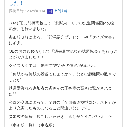
した！
投稿日時 : 2025/07/14
HP担当
7/14(日)に前橋高校にて「北関東エリアの鉄道関係団体の交
流会」を行いました。
参加校６校による、「部活紹介プレゼン」や「クイズ大会」
に加え、
OBのお力もお借りして「過去最大規模の試運転会」を行うこ
とができました！！
クイズ大会では、動画で”窓からの景色”が流され、
「何駅から何駅の景観でしょうか？」などの超難問の数々で
したが、
鉄道愛溢れる参加者の皆さんの正答率の高さに驚かされまし
た^^
今回の交流によって、８月の「全国鉄道模型コンテスト」が
より充実したものになること間違いなしです。
参加校の皆様、起こしいただき、ありがとうございました！
《参加校一覧》（申込順）