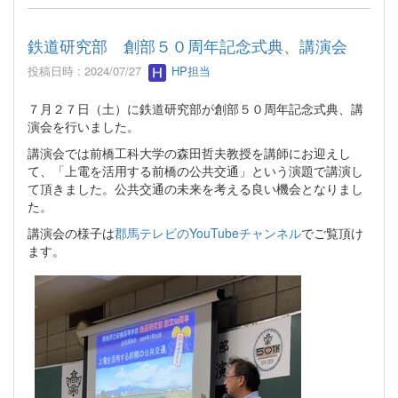
鉄道研究部 創部５０周年記念式典、講演会
投稿日時 : 2024/07/27
HP担当
７月２７日（土）に鉄道研究部が創部５０周年記念式典、講
演会を行いました。
講演会では前橋工科大学の森田哲夫教授を講師にお迎えし
て、「上電を活用する前橋の公共交通」という演題で講演し
て頂きました。公共交通の未来を考える良い機会となりまし
た。
講演会の様子は
郡馬テレビのYouTubeチャンネル
でご覧頂け
ます。