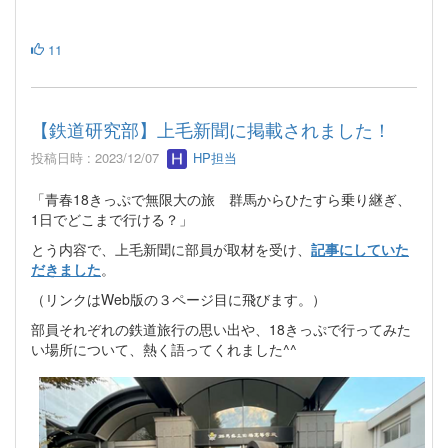
11
【鉄道研究部】上毛新聞に掲載されました！
投稿日時 : 2023/12/07
HP担当
「青春18きっぷで無限大の旅 群馬からひたすら乗り継ぎ、
1日でどこまで行ける？」
とう内容で、上毛新聞に部員が取材を受け、
記事にしていた
だきました
。
（リンクはWeb版の３ページ目に飛びます。）
部員それぞれの鉄道旅行の思い出や、18きっぷで行ってみた
い場所について、熱く語ってくれました^^