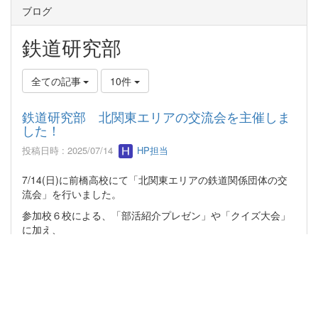
ブログ
鉄道研究部
全ての記事
10件
鉄道研究部 北関東エリアの交流会を主催しま
した！
投稿日時 : 2025/07/14
HP担当
7/14(日)に前橋高校にて「北関東エリアの鉄道関係団体の交
流会」を行いました。
参加校６校による、「部活紹介プレゼン」や「クイズ大会」
に加え、
OBのお力もお借りして「過去最大規模の試運転会」を行うこ
とができました！！
クイズ大会では、動画で”窓からの景色”が流され、
「何駅から何駅の景観でしょうか？」などの超難問の数々で