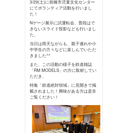
3/29(土)に前橋市児童文化センター
にてボランティア活動を行いまし
た！
Nゲージ展示に試運転会、普段はで
きないスライド投影なども行いまし
た。
当日は雨天ながらも、親子連れや小
中学生の方々などに楽しんでいただ
きました^^
また、この活動の様子を鉄道雑誌
「RM MODELS」の方に取材してい
ただき、
特集「鉄道絶対領域」に見開きで掲
載されました！興味がある方は是非
ご覧ください！