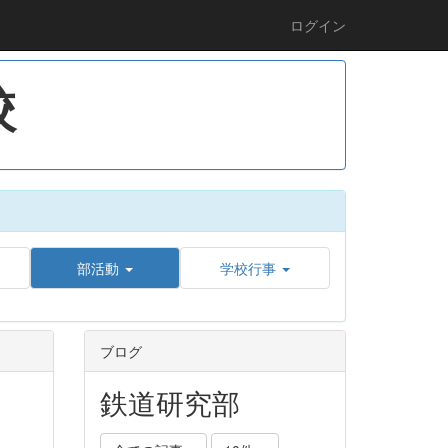
ログイン
校
部活動
学校行事
ブログ
鉄道研究部