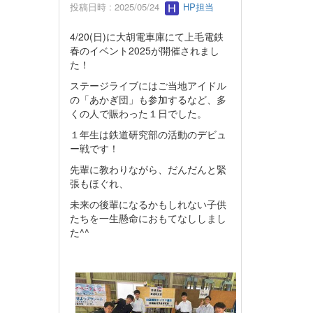
投稿日時 : 2025/05/24
HP担当
4/20(日)に大胡電車庫にて上毛電鉄
春のイベント2025が開催されまし
た！
ステージライブにはご当地アイドル
の「あかぎ団」も参加するなど、多
くの人で賑わった１日でした。
１年生は鉄道研究部の活動のデビュ
ー戦です！
先輩に教わりながら、だんだんと緊
張もほぐれ、
未来の後輩になるかもしれない子供
たちを一生懸命におもてなししまし
た^^