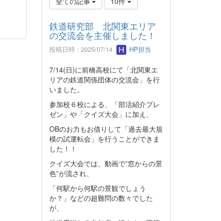
全ての記事
10件
鉄道研究部 北関東エリア
の交流会を主催しました！
投稿日時 : 2025/07/14
HP担当
7/14(日)に前橋高校にて「北関東エ
リアの鉄道関係団体の交流会」を行
いました。
参加校６校による、「部活紹介プレ
ゼン」や「クイズ大会」に加え、
OBのお力もお借りして「過去最大規
模の試運転会」を行うことができま
した！！
クイズ大会では、動画で”窓からの景
色”が流され、
「何駅から何駅の景観でしょう
か？」などの超難問の数々でした
が、