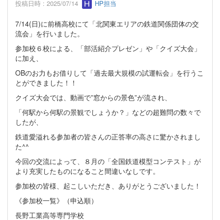
投稿日時 : 2025/07/14
HP担当
7/14(日)に前橋高校にて「北関東エリアの鉄道関係団体の交
流会」を行いました。
参加校６校による、「部活紹介プレゼン」や「クイズ大会」
に加え、
OBのお力もお借りして「過去最大規模の試運転会」を行うこ
とができました！！
クイズ大会では、動画で”窓からの景色”が流され、
「何駅から何駅の景観でしょうか？」などの超難問の数々で
したが、
鉄道愛溢れる参加者の皆さんの正答率の高さに驚かされまし
た^^
今回の交流によって、８月の「全国鉄道模型コンテスト」が
より充実したものになること間違いなしです。
参加校の皆様、起こしいただき、ありがとうございました！
《参加校一覧》（申込順）
長野工業高等専門学校