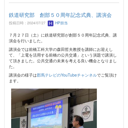
鉄道研究部 創部５０周年記念式典、講演会
投稿日時 : 2024/07/27
HP担当
７月２７日（土）に鉄道研究部が創部５０周年記念式典、講
演会を行いました。
講演会では前橋工科大学の森田哲夫教授を講師にお迎えし
て、「上電を活用する前橋の公共交通」という演題で講演し
て頂きました。公共交通の未来を考える良い機会となりまし
た。
講演会の様子は
郡馬テレビのYouTubeチャンネル
でご覧頂け
ます。