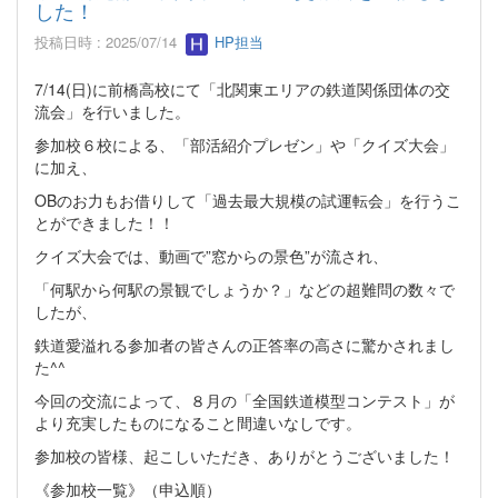
した！
投稿日時 : 2025/07/14
HP担当
7/14(日)に前橋高校にて「北関東エリアの鉄道関係団体の交
流会」を行いました。
参加校６校による、「部活紹介プレゼン」や「クイズ大会」
に加え、
OBのお力もお借りして「過去最大規模の試運転会」を行うこ
とができました！！
クイズ大会では、動画で”窓からの景色”が流され、
「何駅から何駅の景観でしょうか？」などの超難問の数々で
したが、
鉄道愛溢れる参加者の皆さんの正答率の高さに驚かされまし
た^^
今回の交流によって、８月の「全国鉄道模型コンテスト」が
より充実したものになること間違いなしです。
参加校の皆様、起こしいただき、ありがとうございました！
《参加校一覧》（申込順）