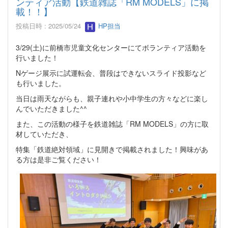
ンティア活動【鉄道雑誌「RM MODELS」に掲
載！！】
投稿日時 : 2025/05/24
HP担当
3/29(土)に前橋市児童文化センターにてボランティア活動を
行いました！
Nゲージ展示に試運転会、普段はできないスライド投影など
も行いました。
当日は雨天ながらも、親子連れや小中学生の方々などに楽し
んでいただきました^^
また、この活動の様子を鉄道雑誌「RM MODELS」の方に取
材していただき、
特集「鉄道絶対領域」に見開きで掲載されました！興味があ
る方は是非ご覧ください！