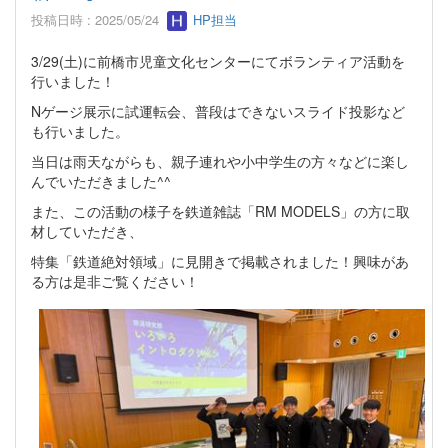
投稿日時 : 2025/05/24
HP担当
3/29(土)に前橋市児童文化センターにてボランティア活動を
行いました！
Nゲージ展示に試運転会、普段はできないスライド投影など
も行いました。
当日は雨天ながらも、親子連れや小中学生の方々などに楽し
んでいただきました^^
また、この活動の様子を鉄道雑誌「RM MODELS」の方に取
材していただき、
特集「鉄道絶対領域」に見開きで掲載されました！興味があ
る方は是非ご覧ください！