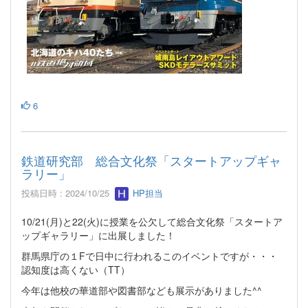
6
鉄道研究部 総合文化祭「スタートアップギャ
ラリー」
投稿日時 : 2024/10/25
HP担当
10/21(月)と22(火)に授業を公欠して総合文化祭「スタートア
ップギャラリー」に出展しました！
群馬県庁の１Fで日中に行われるこのイベントですが・・・
認知度は高くない（TT）
今年は他校の華道部や図書部なども展示がありました^^