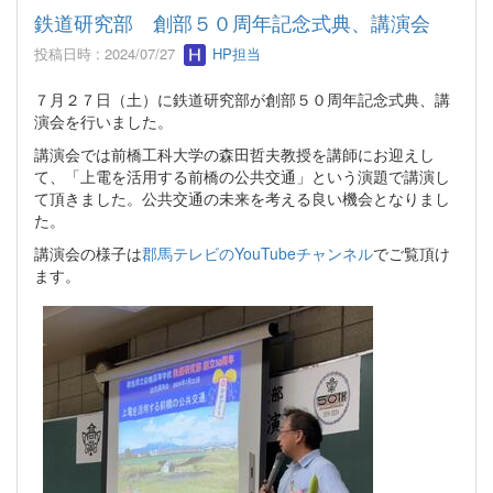
鉄道研究部 創部５０周年記念式典、講演会
投稿日時 : 2024/07/27
HP担当
７月２７日（土）に鉄道研究部が創部５０周年記念式典、講
演会を行いました。
講演会では前橋工科大学の森田哲夫教授を講師にお迎えし
て、「上電を活用する前橋の公共交通」という演題で講演し
て頂きました。公共交通の未来を考える良い機会となりまし
た。
講演会の様子は
郡馬テレビのYouTubeチャンネル
でご覧頂け
ます。