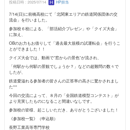
投稿日時 : 2025/07/14
HP担当
7/14(日)に前橋高校にて「北関東エリアの鉄道関係団体の交
流会」を行いました。
参加校６校による、「部活紹介プレゼン」や「クイズ大会」
に加え、
OBのお力もお借りして「過去最大規模の試運転会」を行うこ
とができました！！
クイズ大会では、動画で”窓からの景色”が流され、
「何駅から何駅の景観でしょうか？」などの超難問の数々で
したが、
鉄道愛溢れる参加者の皆さんの正答率の高さに驚かされまし
た^^
今回の交流によって、８月の「全国鉄道模型コンテスト」が
より充実したものになること間違いなしです。
参加校の皆様、起こしいただき、ありがとうございました！
《参加校一覧》（申込順）
長野工業高等専門学校