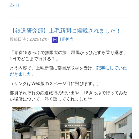
11
【鉄道研究部】上毛新聞に掲載されました！
投稿日時 : 2023/12/07
HP担当
「青春18きっぷで無限大の旅 群馬からひたすら乗り継ぎ、
1日でどこまで行ける？」
とう内容で、上毛新聞に部員が取材を受け、
記事にしていた
だきました
。
（リンクはWeb版の３ページ目に飛びます。）
部員それぞれの鉄道旅行の思い出や、18きっぷで行ってみた
い場所について、熱く語ってくれました^^