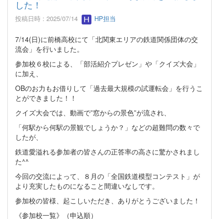
した！
投稿日時 : 2025/07/14
HP担当
7/14(日)に前橋高校にて「北関東エリアの鉄道関係団体の交
流会」を行いました。
参加校６校による、「部活紹介プレゼン」や「クイズ大会」
に加え、
OBのお力もお借りして「過去最大規模の試運転会」を行うこ
とができました！！
クイズ大会では、動画で”窓からの景色”が流され、
「何駅から何駅の景観でしょうか？」などの超難問の数々で
したが、
鉄道愛溢れる参加者の皆さんの正答率の高さに驚かされまし
た^^
今回の交流によって、８月の「全国鉄道模型コンテスト」が
より充実したものになること間違いなしです。
参加校の皆様、起こしいただき、ありがとうございました！
《参加校一覧》（申込順）