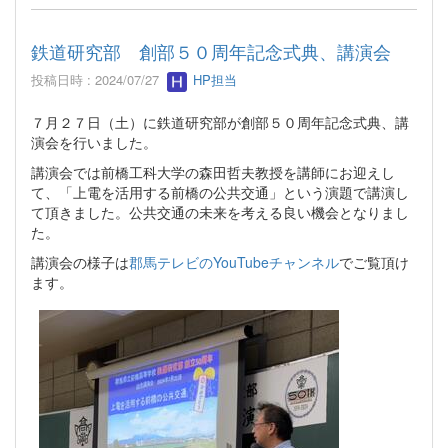
鉄道研究部 創部５０周年記念式典、講演会
投稿日時 : 2024/07/27
HP担当
７月２７日（土）に鉄道研究部が創部５０周年記念式典、講
演会を行いました。
講演会では前橋工科大学の森田哲夫教授を講師にお迎えし
て、「上電を活用する前橋の公共交通」という演題で講演し
て頂きました。公共交通の未来を考える良い機会となりまし
た。
講演会の様子は
郡馬テレビのYouTubeチャンネル
でご覧頂け
ます。