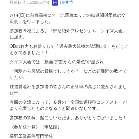
投稿日時 : 2025/07/14
HP担当
7/14(日)に前橋高校にて「北関東エリアの鉄道関係団体の交
流会」を行いました。
参加校６校による、「部活紹介プレゼン」や「クイズ大会」
に加え、
OBのお力もお借りして「過去最大規模の試運転会」を行うこ
とができました！！
クイズ大会では、動画で”窓からの景色”が流され、
「何駅から何駅の景観でしょうか？」などの超難問の数々で
したが、
鉄道愛溢れる参加者の皆さんの正答率の高さに驚かされまし
た^^
今回の交流によって、８月の「全国鉄道模型コンテスト」が
より充実したものになること間違いなしです。
参加校の皆様、起こしいただき、ありがとうございました！
《参加校一覧》（申込順）
長野工業高等専門学校