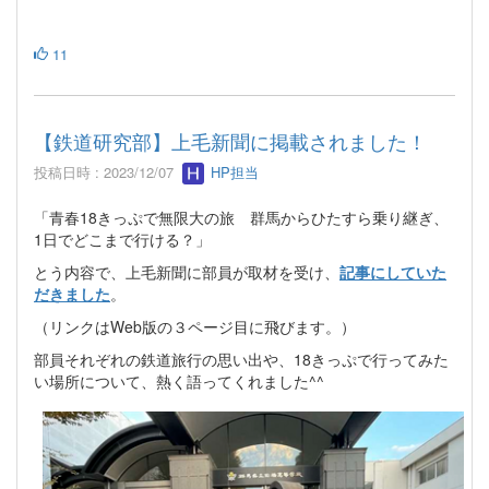
11
【鉄道研究部】上毛新聞に掲載されました！
投稿日時 : 2023/12/07
HP担当
「青春18きっぷで無限大の旅 群馬からひたすら乗り継ぎ、
1日でどこまで行ける？」
とう内容で、上毛新聞に部員が取材を受け、
記事にしていた
だきました
。
（リンクはWeb版の３ページ目に飛びます。）
部員それぞれの鉄道旅行の思い出や、18きっぷで行ってみた
い場所について、熱く語ってくれました^^