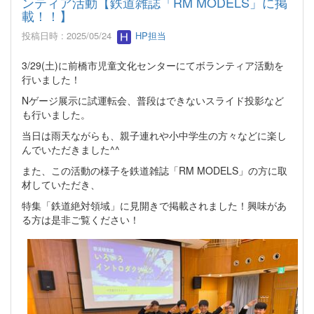
ンティア活動【鉄道雑誌「RM MODELS」に掲
載！！】
投稿日時 : 2025/05/24
HP担当
3/29(土)に前橋市児童文化センターにてボランティア活動を
行いました！
Nゲージ展示に試運転会、普段はできないスライド投影など
も行いました。
当日は雨天ながらも、親子連れや小中学生の方々などに楽し
んでいただきました^^
また、この活動の様子を鉄道雑誌「RM MODELS」の方に取
材していただき、
特集「鉄道絶対領域」に見開きで掲載されました！興味があ
る方は是非ご覧ください！