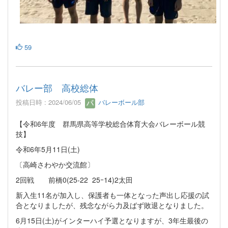
59
バレー部 高校総体
投稿日時 : 2024/06/05
バレーボール部
【令和6年度 群馬県高等学校総合体育大会バレーボール競
技】
令和6年5月11日(土)
〔高崎さわやか交流館〕
2回戦 前橋0(25-22 25ｰ14)2太田
新入生11名が加入し、保護者も一体となった声出し応援の試
合となりましたが、残念ながら力及ばず敗退となりました。
6月15日(土)がインターハイ予選となりますが、3年生最後の