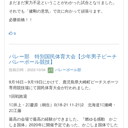
まだまだ実力不足ということがわかった試合となりました。
それでも「健剛の意気」で次に向かって頑張ります。
必勝前橋！！
9
バレー部 特別国民体育大会【少年男子ビーチ
バレーボール競技】
投稿日時 : 2023/10/04
バレーボール部
9月16日～9月19日にかけて、鹿児島県大崎町ビーチスポーツ
専用競技場にて国民体育大会が行われました。
1回戦敗退
1⃣井上・2⃣慶原（桐生）0(18-21 11-21)2 北海道1⃣瀨﨑・
2⃣工藤
最高の会場で最高の経験ができました。『燃ゆる感動 かご
しま国体』2020年に開催予定であった、かごしま国体でした