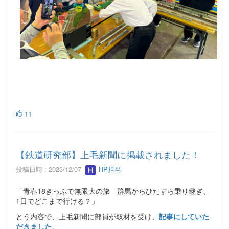
11
【鉄道研究部】上毛新聞に掲載されました！
投稿日時 : 2023/12/07
HP担当
「青春18きっぷで無限大の旅 群馬からひたすら乗り継ぎ、
1日でどこまで行ける？」
とう内容で、上毛新聞に部員が取材を受け、
記事にしていた
だきました
。