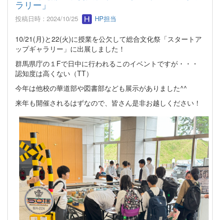
ラリー」
投稿日時 : 2024/10/25
HP担当
10/21(月)と22(火)に授業を公欠して総合文化祭「スタートア
ップギャラリー」に出展しました！
群馬県庁の１Fで日中に行われるこのイベントですが・・・
認知度は高くない（TT）
今年は他校の華道部や図書部なども展示がありました^^
来年も開催されるはずなので、皆さん是非お越しください！