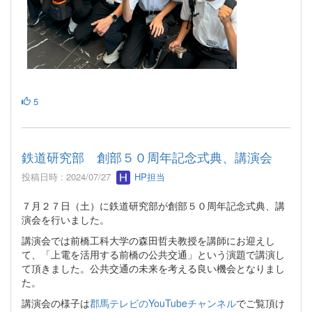
5
鉄道研究部 創部５０周年記念式典、講演会
投稿日時 : 2024/07/27
HP担当
７月２７日（土）に鉄道研究部が創部５０周年記念式典、講
演会を行いました。
講演会では前橋工科大学の森田哲夫教授を講師にお迎えし
て、「上電を活用する前橋の公共交通」という演題で講演し
て頂きました。公共交通の未来を考える良い機会となりまし
た。
講演会の様子は
郡馬テレビのYouTubeチャンネル
でご覧頂け