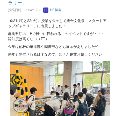
ラリー」
投稿日時 : 2024/10/25
HP担当
10/21(月)と22(火)に授業を公欠して総合文化祭「スタートア
ップギャラリー」に出展しました！
群馬県庁の１Fで日中に行われるこのイベントですが・・・
認知度は高くない（TT）
今年は他校の華道部や図書部なども展示がありました^^
来年も開催されるはずなので、皆さん是非お越しください！