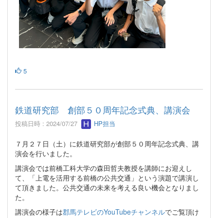
5
鉄道研究部 創部５０周年記念式典、講演会
投稿日時 : 2024/07/27
HP担当
７月２７日（土）に鉄道研究部が創部５０周年記念式典、講
演会を行いました。
講演会では前橋工科大学の森田哲夫教授を講師にお迎えし
て、「上電を活用する前橋の公共交通」という演題で講演し
て頂きました。公共交通の未来を考える良い機会となりまし
た。
講演会の様子は
郡馬テレビのYouTubeチャンネル
でご覧頂け