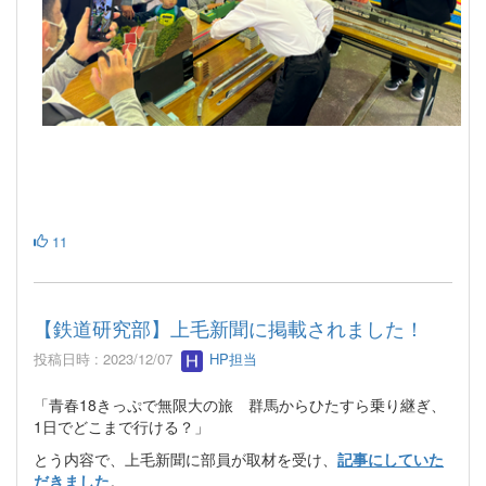
11
【鉄道研究部】上毛新聞に掲載されました！
投稿日時 : 2023/12/07
HP担当
「青春18きっぷで無限大の旅 群馬からひたすら乗り継ぎ、
1日でどこまで行ける？」
とう内容で、上毛新聞に部員が取材を受け、
記事にしていた
だきました
。