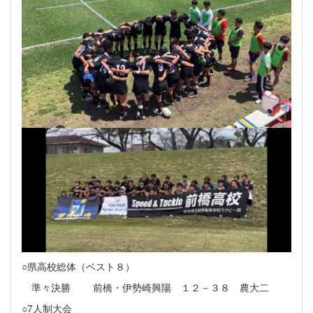
○県高校総体（ベスト８）
準々決勝 前橋・伊勢崎興陽 １２－３８ 農大二
○7人制大会