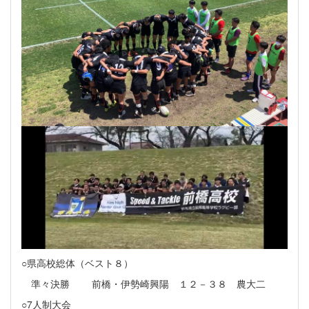
○県高校総体（ベスト８）
準々決勝 前橋・伊勢崎興陽 １２－３８ 農大二
○7人制大会