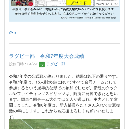
3
ラグビー部 令和7年度大会成績
投稿日時 : 04/29
ラグビー部
令和7年度の公式戦が終わりました。結果は以下の通りです。
令和7年度は、15人制大会においてすべて合同チームとして
参加するという屈辱的な形での参加でしたが、伝統のタック
ルやファイティングスピリッツは、随所に発揮できたと思い
ます。関東合同チーム大会では３人が選ばれ、主力として奮
闘しました。令和8年度は、新入部員をたくさん入れて古豪復
活の年にします。これからも応援よろしくお願いいたしま
す。