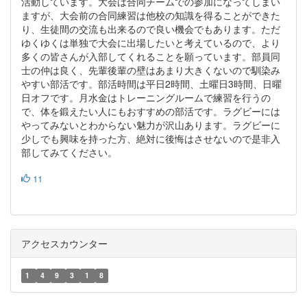
活動しています。大会は合同チームでの参加になって
しまい
ますが、大会前の合同練習は他校の知識を得ることができた
り、生徒間の交流も出来るので良い機会でもあります。ただ
ゆくゆくは単独で大会に出場したいと考えているので、より
多くの皆さんが入部してくれることを願っています。部員同
士の
仲は良く、先輩後輩の壁はあまり大きくないので馴染み
やすい部活
です。部活時間は平日2時間、土曜日3時間、日曜
日オフです。月
水金はトレーニングルームで練習を行うの
で、体を鍛えたい人
にもおすすめの部活です。ラグビーには
やってみないとわからない
魅力が沢山あります。ラグビーに
少しでも興味を持った方、絶対に
後悔はさせないので是非入
部してみてください。
11
アクセスカウンター
1
4
9
3
1
8