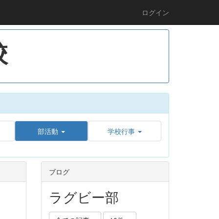
ログイン
校
部活動
学校行事
ブログ
ラグビー部