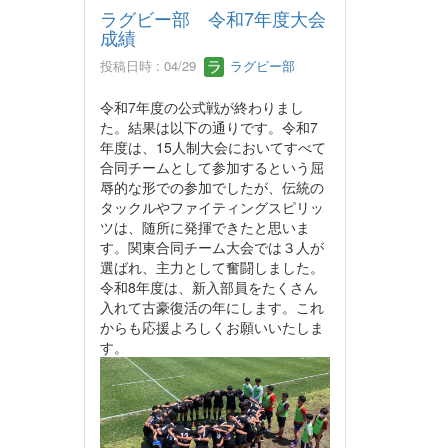
ラグビー部 令和7年度大会
成績
投稿日時 : 04/29
ラグビー部
令和7年度の公式戦が終わりまし
た。結果は以下の通りです。令和7
年度は、15人制大会においてすべて
合同チームとして参加するという屈
辱的な形での参加でしたが、伝統の
タックルやファイティングスピリッ
ツは、随所に発揮できたと思いま
す。関東合同チーム大会では３人が
選ばれ、主力として奮闘しました。
令和8年度は、新入部員をたくさん
入れて古豪復活の年にします。これ
からも応援よろしくお願いいたしま
す。