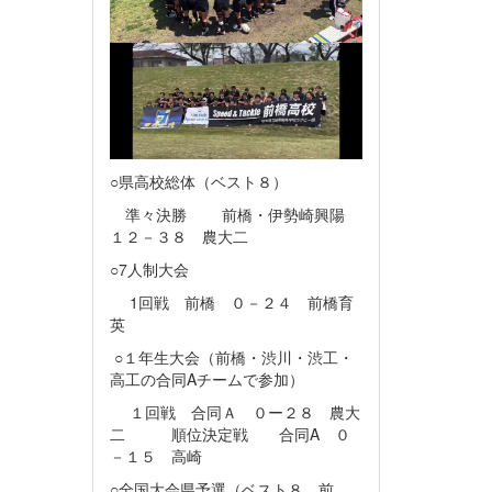
○県高校総体（ベスト８）
準々決勝 前橋・伊勢崎興陽
１２－３８ 農大二
○7人制大会
1回戦 前橋 ０－２４ 前橋育
英
○１年生大会（前橋・渋川・渋工・
高工の合同Aチームで参加）
１回戦 合同Ａ ０ー２８ 農大
二 順位決定戦 合同A ０
－１５ 高崎
○全国大会県予選（ベスト８ 前