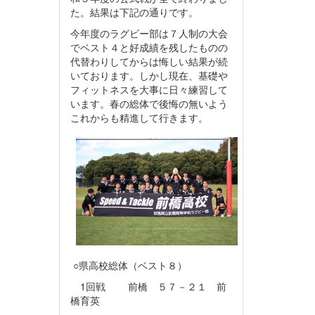
た。結果は下記の通りです。
今年度のラグビー部は７人制の大会
でベスト４と好成績を残したものの
代替わりしてからは悔しい結果が続
いております。しかし現在、基礎や
フィットネスを大事に日々練習して
います。春の総体で後悔の無いよう
これからも精進して行きます。
○県高校総体（ベスト８）
1回戦 前橋 ５７－２１ 前
橋育英