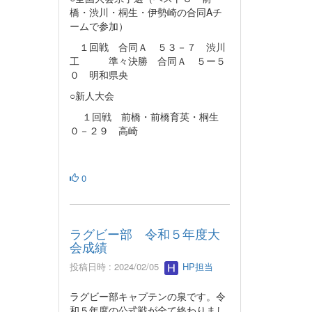
橋・渋川・桐生・伊勢崎の合同Aチ
ームで参加）
１回戦 合同Ａ ５３－７ 渋川
工 準々決勝 合同Ａ ５ー５
０ 明和県央
○新人大会
１回戦 前橋・前橋育英・桐生
０－２９ 高崎
0
ラグビー部 令和５年度大
会成績
投稿日時 : 2024/02/05
HP担当
ラグビー部キャプテンの泉です。令
和５年度の公式戦が全て終わりまし