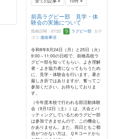
全ての記事
10件
前高ラグビー部 見学・体
験会の実施について
投稿日時 : 07/23
ラグビー部
カテ
ゴリ:
連絡事項
令和8年8月24日（月）と25日（火）
9:00～11:00の日程で、前橋高校ラ
グビー部を知ってもらい、よき理解
者・よき協力者になってもらうため
に、見学・体験会を行います。暑さ
厳しき折ではありますが、奮ってご
参加ください。お待ちしておりま
す。
（今年度本校で行われる部活動体験
会（9月12日（土））は、大会とバ
ッティングしているためラグビー部
は参加できませんので、この機会し
かありません。また、両日ともご都
合がつかない方は、ＱＲコードから