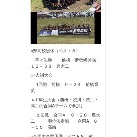
○県高校総体（ベスト８）
準々決勝 前橋・伊勢崎興陽
１２－３８ 農大二
○7人制大会
1回戦 前橋 ０－２４ 前橋育
英
○１年生大会（前橋・渋川・渋工・
高工の合同Aチームで参加）
１回戦 合同Ａ ０ー２８ 農大
二 順位決定戦 合同A ０
－１５ 高崎
○全国大会県予選（ベスト８ 前