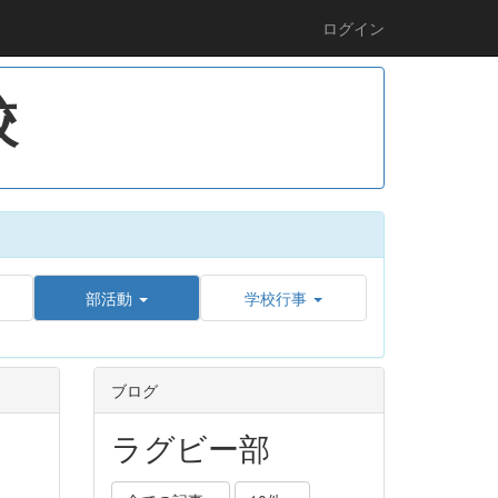
ログイン
校
部活動
学校行事
ブログ
ラグビー部