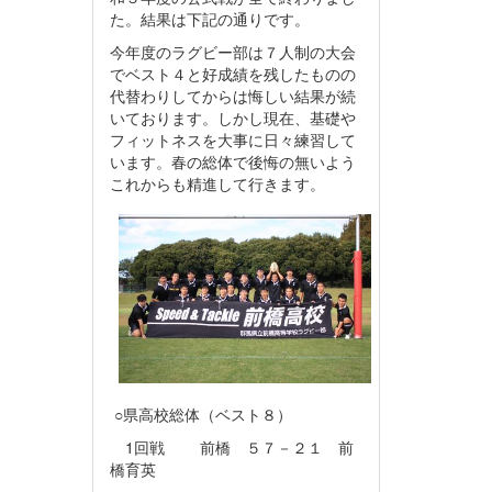
た。結果は下記の通りです。
今年度のラグビー部は７人制の大会
でベスト４と好成績を残したものの
代替わりしてからは悔しい結果が続
いております。しかし現在、基礎や
フィットネスを大事に日々練習して
います。春の総体で後悔の無いよう
これからも精進して行きます。
○県高校総体（ベスト８）
1回戦 前橋 ５７－２１ 前
橋育英