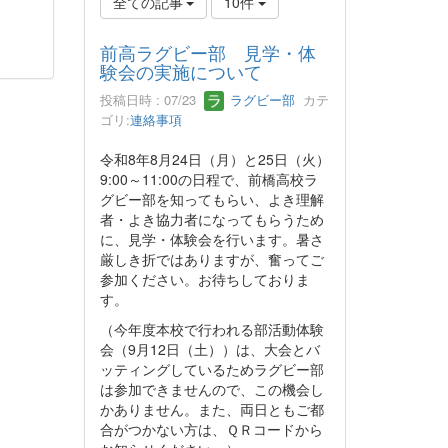
全ての記事
10件
前高ラグビー部 見学・体
験会の実施について
投稿日時 : 07/23
ラグビー部
カテ
ゴリ:
連絡事項
令和8年8月24日（月）と25日（火）
9:00～11:00の日程で、前橋高校ラ
グビー部を知ってもらい、よき理解
者・よき協力者になってもらうため
に、見学・体験会を行います。暑さ
厳しき折ではありますが、奮ってご
参加ください。お待ちしておりま
す。
（今年度本校で行われる部活動体験
会（9月12日（土））は、大会とバ
ッティングしているためラグビー部
は参加できませんので、この機会し
かありません。また、両日ともご都
合がつかない方は、ＱＲコードから