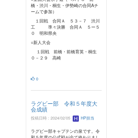
橋・渋川・桐生・伊勢崎の合同Aチ
ームで参加）
１回戦 合同Ａ ５３－７ 渋川
工 準々決勝 合同Ａ ５ー５
０ 明和県央
○新人大会
１回戦 前橋・前橋育英・桐生
０－２９ 高崎
0
ラグビー部 令和５年度大
会成績
投稿日時 : 2024/02/05
HP担当
ラグビー部キャプテンの泉です。令
和５年度の公式戦が全て終わりまし