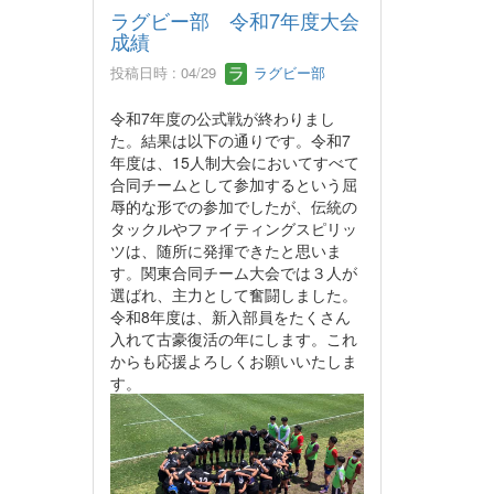
ラグビー部 令和7年度大会
成績
投稿日時 : 04/29
ラグビー部
令和7年度の公式戦が終わりまし
た。結果は以下の通りです。令和7
年度は、15人制大会においてすべて
合同チームとして参加するという屈
辱的な形での参加でしたが、伝統の
タックルやファイティングスピリッ
ツは、随所に発揮できたと思いま
す。関東合同チーム大会では３人が
選ばれ、主力として奮闘しました。
令和8年度は、新入部員をたくさん
入れて古豪復活の年にします。これ
からも応援よろしくお願いいたしま
す。