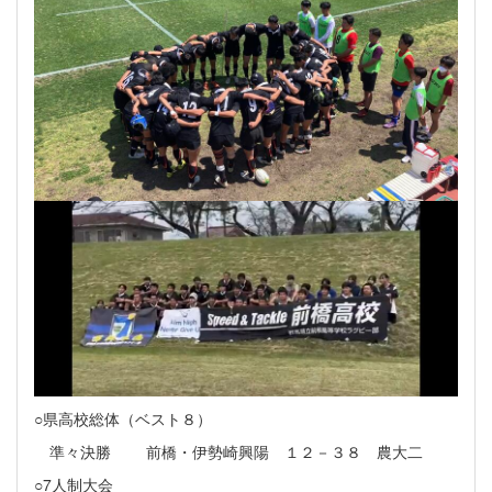
○県高校総体（ベスト８）
準々決勝 前橋・伊勢崎興陽 １２－３８ 農大二
○7人制大会