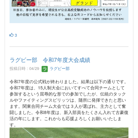
3
ラグビー部 令和7年度大会成績
投稿日時 : 04/29
ラグビー部
令和7年度の公式戦が終わりました。結果は以下の通りです。
令和7年度は、15人制大会においてすべて合同チームとして
参加するという屈辱的な形での参加でしたが、伝統のタック
ルやファイティングスピリッツは、随所に発揮できたと思い
ます。関東合同チーム大会では３人が選ばれ、主力として奮
闘しました。令和8年度は、新入部員をたくさん入れて古豪復
活の年にします。これからも応援よろしくお願いいたしま
す。