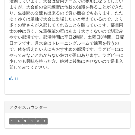
活動しています。大会は合同チームでの参加になって
しまい
ますが、大会前の合同練習は他校の知識を得ることができた
り、生徒間の交流も出来るので良い機会でもあります。ただ
ゆくゆくは単独で大会に出場したいと考えているので、より
多くの皆さんが入部してくれることを願っています。部員同
士の
仲は良く、先輩後輩の壁はあまり大きくないので馴染み
やすい部活
です。部活時間は平日2時間、土曜日3時間、日曜
日オフです。月
水金はトレーニングルームで練習を行うの
で、体を鍛えたい人
にもおすすめの部活です。ラグビーには
やってみないとわからない
魅力が沢山あります。ラグビーに
少しでも興味を持った方、絶対に
後悔はさせないので是非入
部してみてください。
11
アクセスカウンター
1
4
9
0
8
1