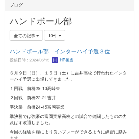
ブログ
ハンドボール部
全ての記事
10件
ハンドボール部 インターハイ予選３位
投稿日時 : 2024/06/15
HP担当
６月９日（日）、１５日（土）に吉井高校で行われたインタ
ーハイ予選に出場してきました。
１回戦 前橋29-13高崎東
２回戦 前橋22-21吉井
準決勝 前橋24-45富岡実業
準決勝では強豪の富岡実業高校との試合で健闘したものの力
及ばず敗退しました。
今回の経験を糧により良いプレーができるように練習に励み
ます。