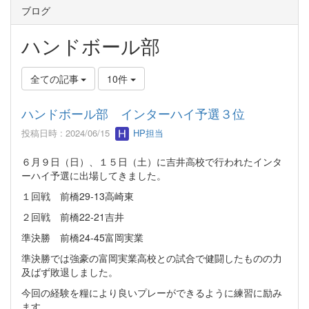
ブログ
ハンドボール部
全ての記事
10件
ハンドボール部 インターハイ予選３位
投稿日時 : 2024/06/15
HP担当
６月９日（日）、１５日（土）に吉井高校で行われたインタ
ーハイ予選に出場してきました。
１回戦 前橋29-13高崎東
２回戦 前橋22-21吉井
準決勝 前橋24-45富岡実業
準決勝では強豪の富岡実業高校との試合で健闘したものの力
及ばず敗退しました。
今回の経験を糧により良いプレーができるように練習に励み
ます。