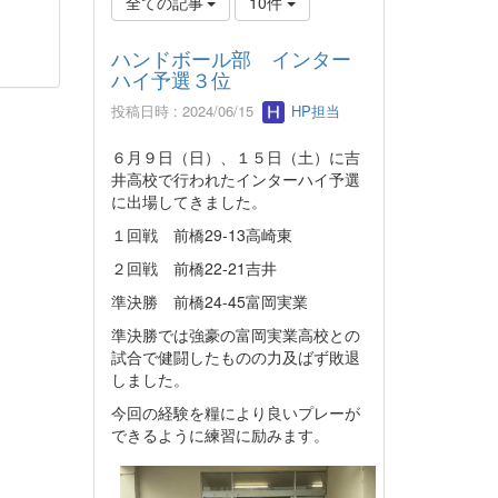
全ての記事
10件
ハンドボール部 インター
ハイ予選３位
投稿日時 : 2024/06/15
HP担当
６月９日（日）、１５日（土）に吉
井高校で行われたインターハイ予選
に出場してきました。
１回戦 前橋29-13高崎東
２回戦 前橋22-21吉井
準決勝 前橋24-45富岡実業
準決勝では強豪の富岡実業高校との
試合で健闘したものの力及ばず敗退
しました。
今回の経験を糧により良いプレーが
できるように練習に励みます。