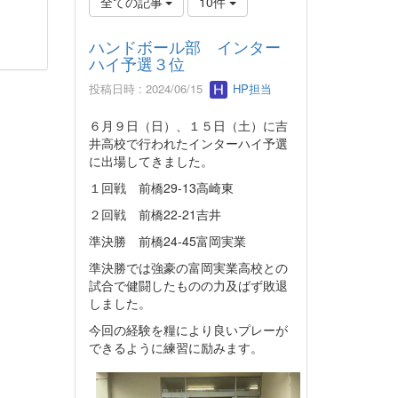
全ての記事
10件
ハンドボール部 インター
ハイ予選３位
投稿日時 : 2024/06/15
HP担当
６月９日（日）、１５日（土）に吉
井高校で行われたインターハイ予選
に出場してきました。
１回戦 前橋29-13高崎東
２回戦 前橋22-21吉井
準決勝 前橋24-45富岡実業
準決勝では強豪の富岡実業高校との
試合で健闘したものの力及ばず敗退
しました。
今回の経験を糧により良いプレーが
できるように練習に励みます。