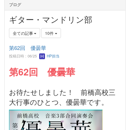
ブログ
ギター・マンドリン部
全ての記事
10件
第62回 優曇華
投稿日時 : 06/25
HP担当
第62回 優曇華
お待たせしました！ 前橋高校三
大行事のひとつ、優曇華です。