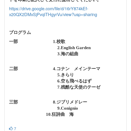
https://drive.google.com/file/d/16rY874kEf-
x20QX2DMxSjPvqITHgyrVu/view?usp=sharing
プログラム
一部
1.校歌
2.English Garden
3.海の組曲
二部
4.コナン メインテーマ
5.きらり
6.空も飛べるはず
7.残酷な天使のテーゼ
三部
8.ジブリメドレー
9.Conignio
10.狂詩曲 海
7