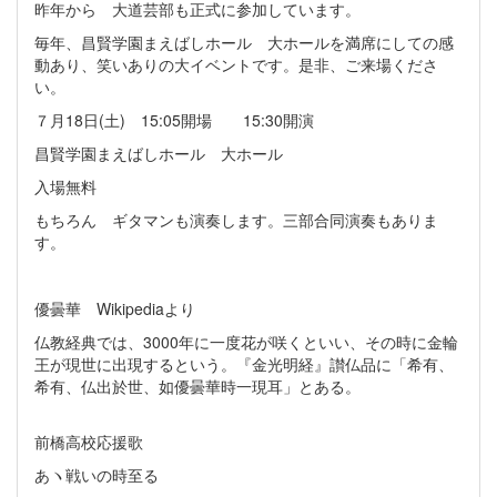
昨年から 大道芸部も正式に参加しています。
毎年、昌賢学園まえばしホール 大ホールを満席にしての感
動あり、笑いありの大イベントです。是非、ご来場くださ
い。
７月18日(土) 15:05開場 15:30開演
昌賢学園
まえばしホール 大ホール
入場無料
もちろん ギタマンも演奏します。三部合同演奏もありま
す。
優曇華
Wikipediaより
仏教経典では、3000年に一度花が咲くといい、その時に金輪
王が現世に出現するという。『金光明経』讃仏品に「希有、
希有、仏出於世、如優曇華時一現耳」とある。
前橋高校応援歌
あヽ戦いの時至る