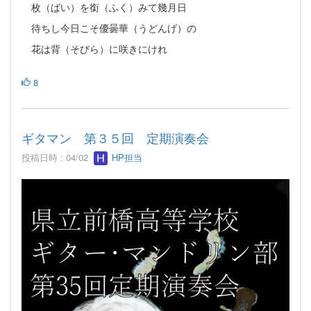
枚（ばい）を銜（ふく）みて幾月日
待ちし今日こそ優曇華（うどんげ）の
花は背（そびら）に咲きにけれ
8
ギタマン 第３５回 定期演奏会
投稿日時 : 04/02
HP担当