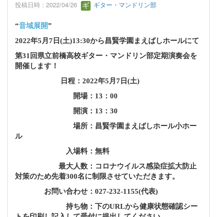
投稿日時 : 2022/04/26
ギター・マンドリン部
“
音域展開
”
2022年5月7日(土)13:30から昌賢学園まえばしホールにて
第31回県立前橋高校ギター・マンドリン部定期演奏会を
開催します！
日程：2022年5月7日(土)
開場：13：00
開演：13：30
場所：昌賢学園まえばしホール小ホー
ル
入場料：無料
最大人数：コロナウイルス感染症拡大防止
対策のため
先着300名に制限させていただきます。
お問い合わせ：027-232-1155(代表)
持ち物：下のURLから健康状態確認シー
トを印刷し
記入して受付に提出してください。