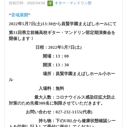
投稿日時 : 2022/04/26
ギター・マンドリン部
“
音域展開
”
2022年5月7日(土)13:30から昌賢学園まえばしホールにて
第31回県立前橋高校ギター・マンドリン部定期演奏会を
開催します！
日程：2022年5月7日(土)
開場：13：00
開演：13：30
場所：昌賢学園まえばしホール小ホー
ル
入場料：無料
最大人数：コロナウイルス感染症拡大防止
対策のため
先着300名に制限させていただきます。
お問い合わせ：027-232-1155(代表)
持ち物：下のURLから健康状態確認シー
トを印刷し
記入して受付に提出してください。