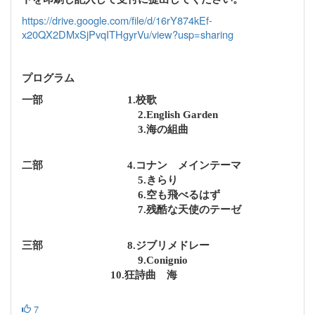
https://drive.google.com/file/d/16rY874kEf-
x20QX2DMxSjPvqITHgyrVu/view?usp=sharing
プログラム
一部
1.校歌
2.English Garden
3.海の組曲
二部
4.コナン メインテーマ
5.きらり
6.空も飛べるはず
7.残酷な天使のテーゼ
三部
8.ジブリメドレー
9.Conignio
10.狂詩曲 海
7