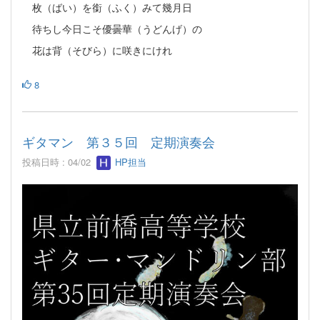
枚（ばい）を銜（ふく）みて幾月日
待ちし今日こそ優曇華（うどんげ）の
花は背（そびら）に咲きにけれ
8
ギタマン 第３５回 定期演奏会
投稿日時 : 04/02
HP担当