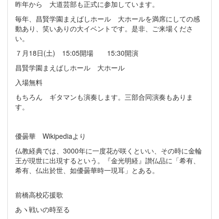
昨年から 大道芸部も正式に参加しています。
毎年、昌賢学園まえばしホール 大ホールを満席にしての感
動あり、笑いありの大イベントです。是非、ご来場くださ
い。
７月18日(土) 15:05開場 15:30開演
昌賢学園
まえばしホール 大ホール
入場無料
もちろん ギタマンも演奏します。三部合同演奏もありま
す。
優曇華
Wikipediaより
仏教経典では、3000年に一度花が咲くといい、その時に金輪
王が現世に出現するという。『金光明経』讃仏品に「希有、
希有、仏出於世、如優曇華時一現耳」とある。
前橋高校応援歌
あヽ戦いの時至る