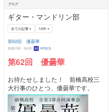
ブログ
ギター・マンドリン部
全ての記事
10件
第62回 優曇華
投稿日時 : 06/25
HP担当
第62回 優曇華
お待たせしました！ 前橋高校三
大行事のひとつ、優曇華です。