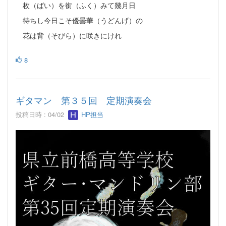
枚（ばい）を銜（ふく）みて幾月日
待ちし今日こそ優曇華（うどんげ）の
花は背（そびら）に咲きにけれ
8
ギタマン 第３５回 定期演奏会
投稿日時 : 04/02
HP担当