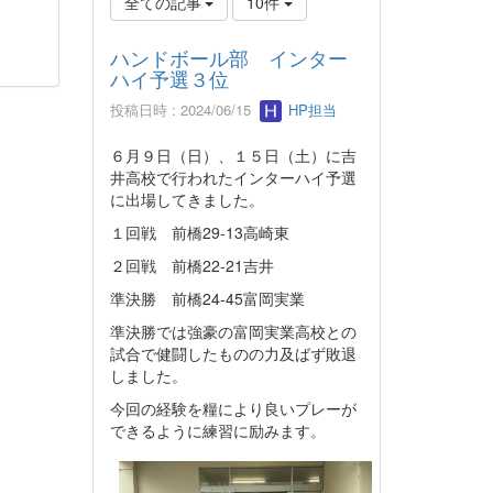
全ての記事
10件
ハンドボール部 インター
ハイ予選３位
投稿日時 : 2024/06/15
HP担当
６月９日（日）、１５日（土）に吉
井高校で行われたインターハイ予選
に出場してきました。
１回戦 前橋29-13高崎東
２回戦 前橋22-21吉井
準決勝 前橋24-45富岡実業
準決勝では強豪の富岡実業高校との
試合で健闘したものの力及ばず敗退
しました。
今回の経験を糧により良いプレーが
できるように練習に励みます。