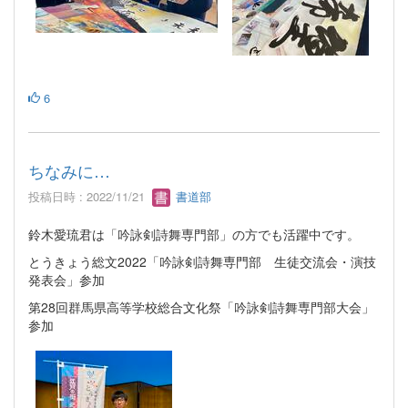
6
ちなみに…
投稿日時 : 2022/11/21
書道部
鈴木愛琉君は「吟詠剣詩舞専門部」の方でも活躍中です。
とうきょう総文2022「吟詠剣詩舞専門部 生徒交流会・演技
発表会」参加
第28回群馬県高等学校総合文化祭「吟詠剣詩舞専門部大会」
参加