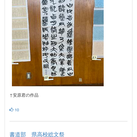
↑安原君の作品
10
書道部 県高校総文祭