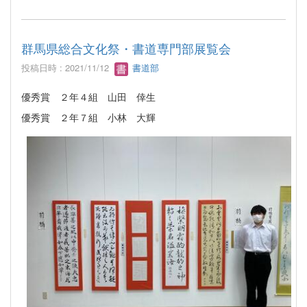
群馬県総合文化祭・書道専門部展覧会
投稿日時 : 2021/11/12
書道部
優秀賞 ２年４組 山田 倖生
優秀賞 ２年７組 小林 大輝