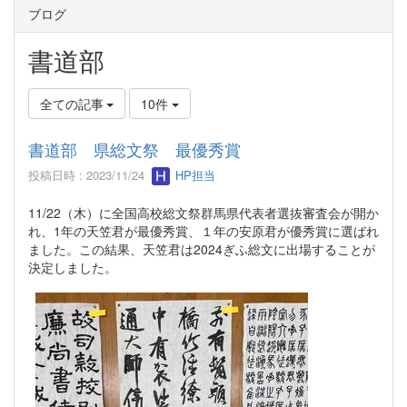
ブログ
書道部
全ての記事
10件
書道部 県総文祭 最優秀賞
投稿日時 : 2023/11/24
HP担当
11/22（木）に全国高校総文祭群馬県代表者選抜審査会が開か
れ、1年の天笠君が最優秀賞、１年の安原君が優秀賞に選ばれ
ました。この結果、天笠君は2024ぎふ総文に出場することが
決定しました。