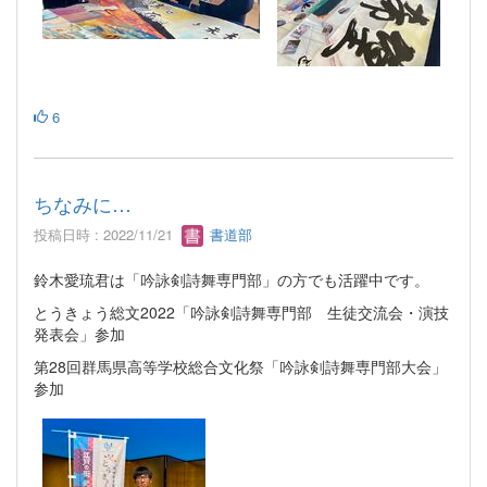
6
ちなみに…
投稿日時 : 2022/11/21
書道部
鈴木愛琉君は「吟詠剣詩舞専門部」の方でも活躍中です。
とうきょう総文2022「吟詠剣詩舞専門部 生徒交流会・演技
発表会」参加
第28回群馬県高等学校総合文化祭「吟詠剣詩舞専門部大会」
参加