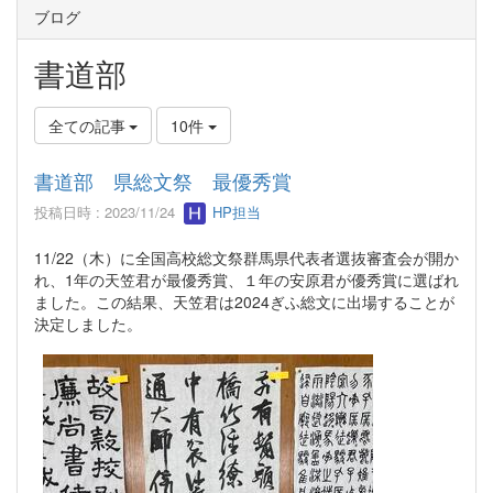
ブログ
書道部
全ての記事
10件
書道部 県総文祭 最優秀賞
投稿日時 : 2023/11/24
HP担当
11/22（木）に全国高校総文祭群馬県代表者選抜審査会が開か
れ、1年の天笠君が最優秀賞、１年の安原君が優秀賞に選ばれ
ました。この結果、天笠君は2024ぎふ総文に出場することが
決定しました。