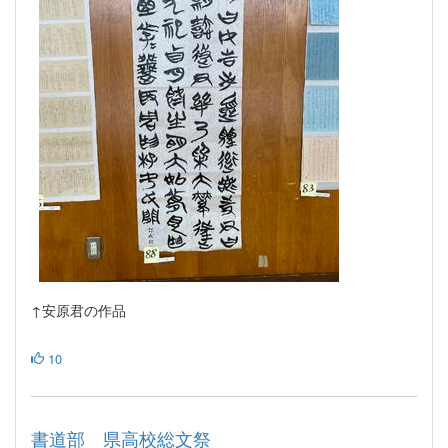
↑安原君の作品
10
書道部 県高校総文祭