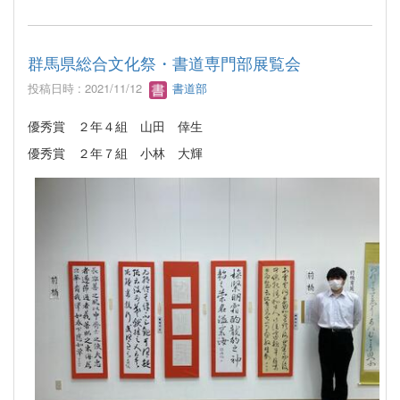
群馬県総合文化祭・書道専門部展覧会
投稿日時 : 2021/11/12
書道部
優秀賞 ２年４組 山田 倖生
優秀賞 ２年７組 小林 大輝