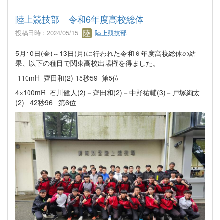
陸上競技部 令和6年度高校総体
投稿日時 : 2024/05/15
陸上競技部
5月10日(金)～13日(月)に行われた令和６年度高校総体の結
果、以下の種目で関東高校出場権を得ました。
110mH 齊田和(2) 15秒59 第5位
4×100mR 石川健人(2)－齊田和(2)－中野祐輔(3)－戸塚絢太
(2) 42秒96 第6位