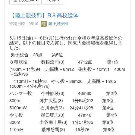
【陸上競技部】R８高校総体
投稿日時 : 05/19
陸上競技部
5月15日(金)～18日(月)に行われた令和８年度高校総体の
結果、以下の種目で入賞し、関東大会出場権を獲得し
ま
した。
男子総合 23点 第5位
８種競技 薮根悠司(3) 4712点 第1位
(100m－11秒94 走幅跳－6m12 砲丸投－10m11 400m
－52秒96
110mH－16秒16 やり投－36m06 走高跳－1m65
1500m－4分43秒76)
ハンマー投 今井皓瑛(3) 46m60 第2位
800m 薄井大聖(3) 1分54秒02 第3位
5000mW 石川泰成(3) 24分41秒98 第4位
やり投 樋口聡志(3) 47m46 第4位
800m 土谷南十星(3) 1分54秒65 第6位
110mH 薮根悠司(3) 15秒76 第6位