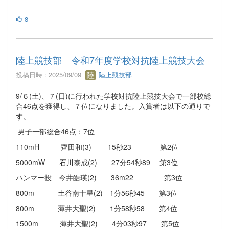
8
陸上競技部 令和7年度学校対抗陸上競技大会
投稿日時 : 2025/09/09
陸上競技部
9/６(土)、７(日)に行われた学校対抗陸上競技大会で一部校総
合46点を獲得し、７位になりました。入賞者は以下の通りで
す。
男子一部総合46点：7位
110mH 齊田和(3) 15秒23 第2位
5000mW 石川泰成(2) 27分54秒89 第3位
ハンマー投 今井皓瑛(2) 36m22 第3位
800m 土谷南十星(2) 1分56秒45 第3位
800m 薄井大聖(2) 1分58秒58 第4位
1500m 薄井大聖(2) 4分03秒97 第5位