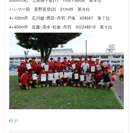
3000mSC 土谷南十星(1) 10分15秒36 第８位
ハンマー投 星野直登(2) 21m45 第８位
4×100mR 石川健･齊田･丹羽･戸塚 43秒47 第７位
4×400mR 近藤･清水･松倉･丹羽 3分24秒19 第５位
27