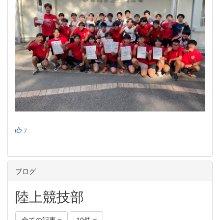
7
ブログ
陸上競技部
全ての記事
10件