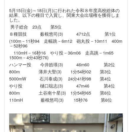
5月15日(金)～18日(月)に行われた令和８年度高校総体の
結果、以下の種目で入賞し、関東大会出場権を獲得し
ま
した。
男子総合 23点 第5位
８種競技 薮根悠司(3) 4712点 第1位
(100m－11秒94 走幅跳－6m12 砲丸投－10m11 400m
－52秒96
110mH－16秒16 やり投－36m06 走高跳－1m65
1500m－4分43秒76)
ハンマー投 今井皓瑛(3) 46m60 第2位
800m 薄井大聖(3) 1分54秒02 第3位
5000mW 石川泰成(3) 24分41秒98 第4位
やり投 樋口聡志(3) 47m46 第4位
800m 土谷南十星(3) 1分54秒65 第6位
110mH 薮根悠司(3) 15秒76 第6位