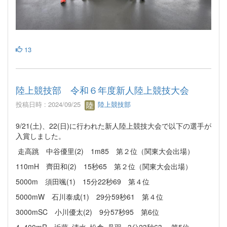
13
陸上競技部 令和６年度新人陸上競技大会
投稿日時 : 2024/09/25
陸上競技部
9/21(土)、22(日)に行われた新人陸上競技大会で以下の選手が
入賞しました。
走高跳 中谷優里(2) 1m85 第２位（関東大会出場）
110mH 齊田和(2) 15秒65 第２位（関東大会出場）
5000m 須田颯(1) 15分22秒69 第４位
5000mW 石川泰成(1) 29分59秒61 第４位
3000mSC 小川優太(2) 9分57秒95 第6位
4×400mR 近藤･清水･松倉･丹羽 3分23秒63 第5位